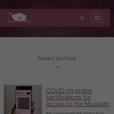
Museo
di
Toggle
Storia
navigation
Naturale
dell'Università
di
Pisa
News archive
COVID-19 green
certifications for
access to the Museum
We communicate that starting from