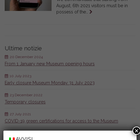
August, 6th 2021 visitors must be in
Leggi
possess of the…
tutto
Ultime notizie
20 December 2024
From 1 January new Museum opening hours
10 July 2023
Early closure Museum Monday 31 July 2023
23 December 2022
Temporary closures
27 July 2021
COVID-19 green certifications for access to the Museum
×
AVVISI
Calendario eventi