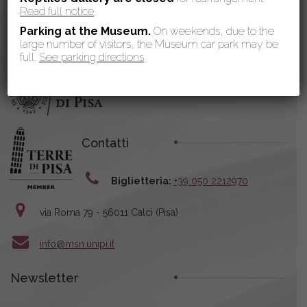
Read full notice
Parking at the Museum.
On weekends, due to the
large number of visitors, the Museum car park may be
full.
See parking directions
Contatti
Biglietteria:
+39 050 2212970
via Roma 79 - 56011 Calci (Pisa)
info@msn.unipi.it
Newsletter