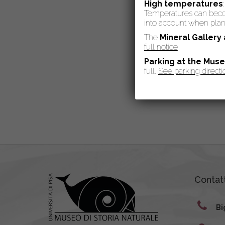
High temperatures
Temperatures can become
into account when plann
The
Mineral Gallery
full notice
Parking at the Mus
full.
See parking directi
Contatt
Bi