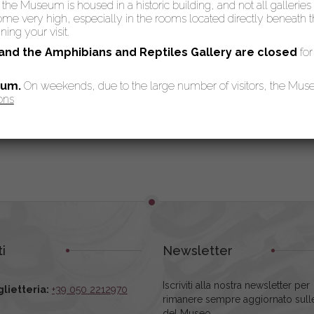
: the Museum is housed in a historic building, and not all galleries
 very high, especially in the rooms located directly beneath the
ing your visit.
 and the Amphibians and Reptiles Gallery are
closed
for
eum.
On weekends, due to the large number of visitors, the Mu
ons
i
Newsletter
Iscriviti alla nostra newsletter per
glietteria:
+39 050 2212970
rimanere sempre aggiornato sulle
del Museo.