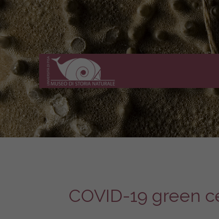
Museo
di
Storia
Naturale
dell'Università
di
Pisa
COVID-19 green cer