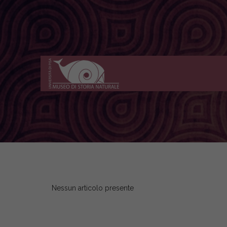
Museo
di
Storia
Naturale
dell'Università
di
Pisa
Nessun articolo presente