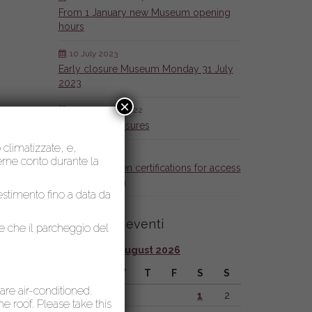
From 1 January new Museum opening
hours
10 July 2023
Early closure Museum Monday 31 July
2023
×
23 December 2022
Temporary closures
o climatizzate, e,
27 July 2021
nerne conto durante la
COVID-19 green certifications for access
to the Museum
lestimento fino a data da
Calendario eventi
le che il parcheggio del
August 2026
M
T
W
T
F
S
S
 are air-conditioned.
1
2
 roof. Please take this