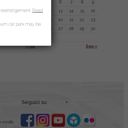
3
4
5
6
7
8
9
 rearrangement.
Read
10
11
12
13
14
15
16
17
18
19
20
21
22
23
seum car park may be
24
25
26
27
28
29
30
31
« Jul
Sep »
Seguici su
 novità