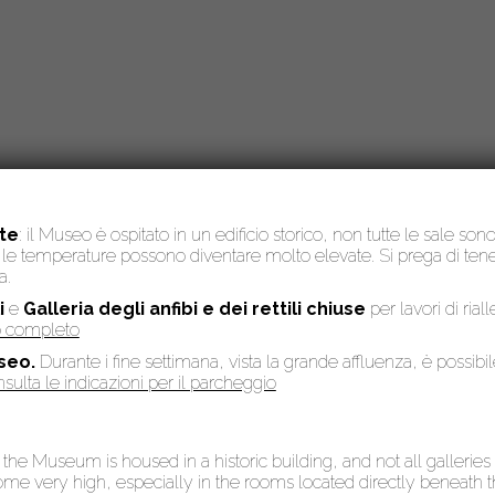
te
: il Museo è ospitato in un edificio storico, non tutte le sale son
to, le temperature possono diventare molto elevate. Si prega di te
a.
i
e
Galleria degli anfibi e dei rettili chiuse
per lavori di rial
so completo
seo.
Durante i fine settimana, vista la grande affluenza, è possibi
sulta le indicazioni per il parcheggio
: the Museum is housed in a historic building, and not all galleries
 very high, especially in the rooms located directly beneath the