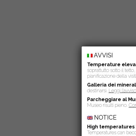
AVVISI
Temperature eleva
soprattutto sotto il tet
pianificazione della visit
Galleria dei mineral
destinarsi.
Leggi l’avvi
Parcheggiare al Mu
Museo risulti pieno.
Con
NOTICE
High temperatures
Temperatures can become