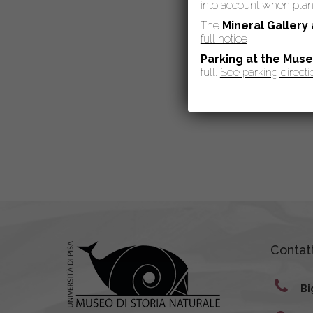
into account when plann
The
Mineral Gallery
full notice
Parking at the Mus
full.
See parking directi
Contatt
Bi