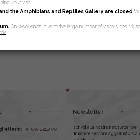
ing your visit.
 and the Amphibians and Reptiles Gallery are
closed
for
eum.
On weekends, due to the large number of visitors, the Mu
ons
i
Newsletter
Iscriviti alla nostra newsletter per
glietteria:
+39 050 2212970
rimanere sempre aggiornato sulle
del Museo.