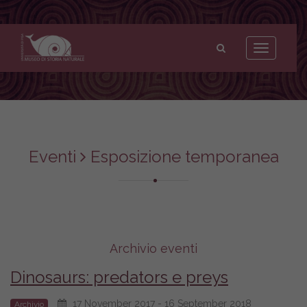
Museo
di
Toggle
Storia
navigation
Naturale
dell'Università
di
Pisa
Eventi
Esposizione temporanea
Archivio eventi
Dinosaurs: predators e preys
17 November 2017 - 16 September 2018
Archivio