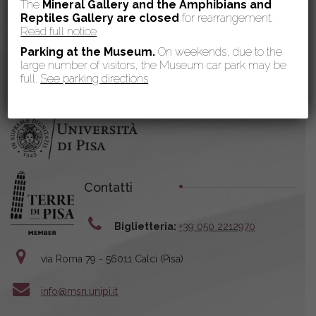
The
Mineral Gallery and the Amphibians and
Reptiles Gallery are
closed
for rearrangement.
Read full notice
Parking at the Museum.
On weekends, due to the
large number of visitors, the Museum car park may be
full.
See parking directions
Contatti
Biglietteria:
+39 050 2212970
via Roma 79 - 56011 Calci (Pisa)
info@msn.unipi.it