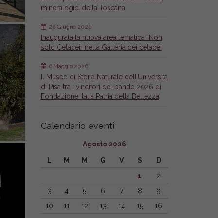
mineralogici della Toscana
26 Giugno 2026
Inaugurata la nuova area tematica “Non
solo Cetacei” nella Galleria dei cetacei
6 Maggio 2026
Il Museo di Storia Naturale dell’Università
di Pisa tra i vincitori del bando 2026 di
Fondazione Italia Patria della Bellezza
Calendario eventi
Agosto 2026
L
M
M
G
V
S
D
1
2
3
4
5
6
7
8
9
10
11
12
13
14
15
16