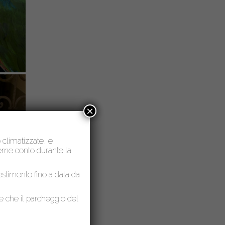
×
o climatizzate, e,
nerne conto durante la
lestimento fino a data da
le che il parcheggio del