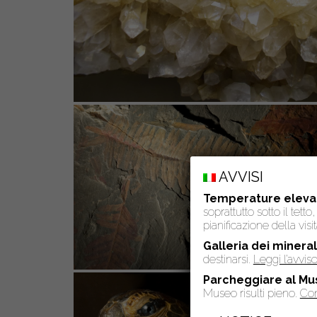
AVVISI
Temperature eleva
soprattutto sotto il tet
pianificazione della visit
Galleria dei mineral
destinarsi.
Leggi l’avvi
Parcheggiare al Mu
Museo risulti pieno.
Con