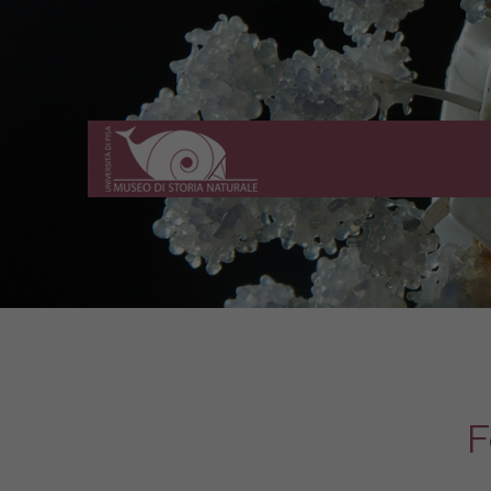
Museo
di
Storia
Naturale
dell'Università
di
Pisa
F