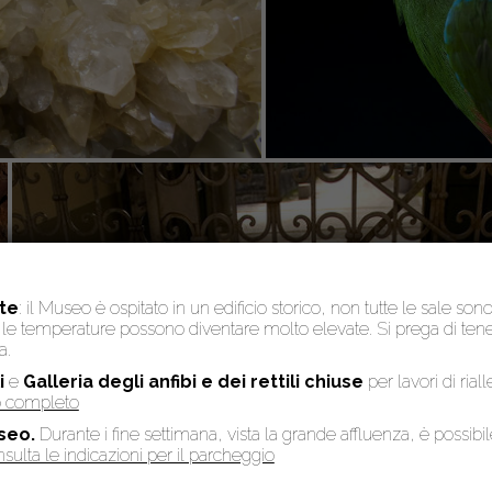
te
: il Museo è ospitato in un edificio storico, non tutte le sale son
to, le temperature possono diventare molto elevate. Si prega di te
a.
i
e
Galleria degli anfibi e dei rettili chiuse
per lavori di rial
so completo
seo.
Durante i fine settimana, vista la grande affluenza, è possibi
sulta le indicazioni per il parcheggio