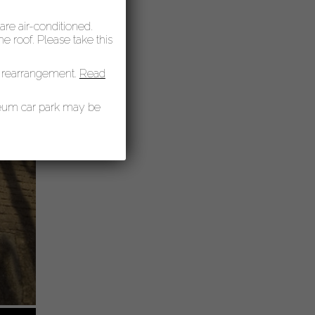
 are air-conditioned.
 roof. Please take this
 rearrangement.
Read
seum car park may be