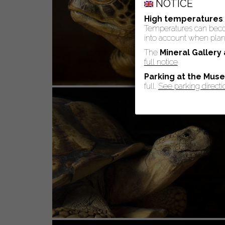
NOTICE
High temperatures
Temperatures can become
into account when plann
The
Mineral Gallery
full notice
Parking at the Mus
full.
See parking directi