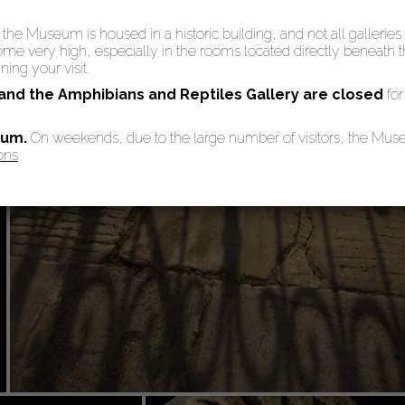
: the Museum is housed in a historic building, and not all galleries
 very high, especially in the rooms located directly beneath the
ing your visit.
 and the Amphibians and Reptiles Gallery are
closed
for
eum.
On weekends, due to the large number of visitors, the Mu
ons