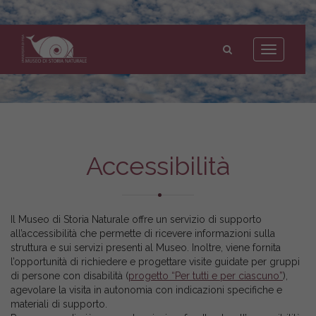
Museo
di
Toggle
Storia
navigation
Naturale
dell'Università
di
Pisa
Accessibilità
Il Museo di Storia Naturale offre un servizio di supporto
all’accessibilità che permette di ricevere informazioni sulla
struttura e sui servizi presenti al Museo. Inoltre, viene fornita
l’opportunità di richiedere e progettare visite guidate per gruppi
di persone con disabilità (
progetto “Per tutti e per ciascuno”
),
agevolare la visita in autonomia con indicazioni specifiche e
materiali di supporto.