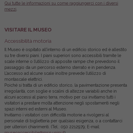
Qui tutte le informazioni su come raggiungerci con i diversi
mezzi
.
VISITARE IL MUSEO
Accessibilità motoria
Il Museo è ospitato all’interno di un edificio storico ed è allestito
su tre diversi piani. I piani superiori sono accessibili tramite le
scale interne o l’utilizzo di apposite rampe che prevedono il
passaggio da un percorso esterno sterrato e in pendenza.
L’accesso ad alcune scale inoltre prevede l’utilizzo di
montascale elettrici.
Poiché si tratta di un edificio storico, la pavimentazione presenta
irregolarità, con soglie e scalini di altezze variabili anche in
alcuni accessi al piano terra, motivo per cui invitiamo tutti i
visitatori a prestare molta attenzione negli spostamenti negli
spazi interni ed esterni al Museo.
Invitiamo i visitatori con difficoltà motorie a rivolgersi al
personale di biglietteria per qualsiasi esigenza, o a contattarci
per ulteriori chiarimenti. (Tel.: 050 2212979; E-mail:
museoaccessibile@msn.unipi.it
).