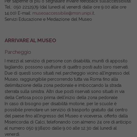
Per saperne di più o segnalare inviare feedback sull’accessibilità:
Tel.: 050 2212979 (dal lunedì al venerdì dalle ore 9.00 alle ore
14.00) E-mail:
museoaccessibile@msn.unipi.it
.
Servizi Educazione e Mediazione del Museo
ARRIVARE AL MUSEO
Parcheggio
I mezzi al servizio di persone con disabilità, muniti di apposito
tagliando, possono usufruire di quattro posti auto loro riservati.
Due di questi sono situati nel parcheggio vicino all’ingresso del
Museo, raggiungibile percorrendo tutta via Roma fino alla
delimitazione della zona pedonale e imboccando la strada
sterrata sulla sinistra. Altri due posti riservati sono situati in via
della Certosa poco prima dell’inizio della zona pedonale.
In caso di bisogno per disabilità motorie, per le scuole è
possibile prenotare un servizio di trasporto gratuito dal centro
del paese fino all’ingresso del Museo e viceversa, offerto dalla
Misericordia di Calci, telefonando con almeno 24 ore di anticipo
al numero 050 938400 dalle 9.00 alle 12.30 dal lunedì al
venerdì.