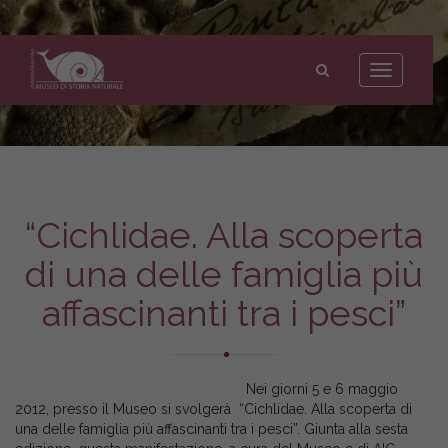
Museo
di
Toggle
Storia
navigation
Naturale
dell'Università
di
Pisa
“Cichlidae. Alla scoperta
di una delle famiglia più
affascinanti tra i pesci”
Nei giorni 5 e 6 maggio
2012, presso il Museo si svolgerà “Cichlidae. Alla scoperta di
una delle famiglia più affascinanti tra i pesci”. Giunta alla sesta