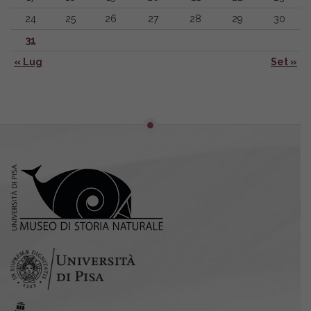
24
25
26
27
28
29
30
31
« Lug
Set »