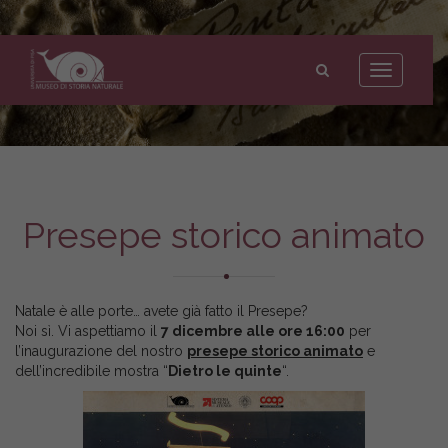
Museo
di
Toggle
Storia
navigation
Naturale
dell'Università
di
Pisa
Presepe storico animato
Natale è alle porte… avete già fatto il Presepe?
Noi sì. Vi aspettiamo il
7 dicembre alle ore 16:00
per
l’inaugurazione del nostro
presepe storico animato
e
dell’incredibile mostra “
Dietro le quinte
“.