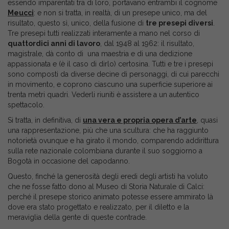
essendo imparentati tra di loro, portavano entrambi il cognome
Meucci
: e non si tratta, in realtà, di un presepe unico, ma del
risultato, questo sì, unico, della fusione di
tre presepi diversi
.
Tre presepi tutti realizzati interamente a mano nel corso di
quattordici anni di lavoro
, dal 1948 al 1962: il risultato,
magistrale, dà conto di una maestria e di una dedizione
appassionata e (è il caso di dirlo) certosina. Tutti e tre i presepi
sono composti da diverse decine di personaggi, di cui parecchi
in movimento, e coprono ciascuno una superficie superiore ai
trenta metri quadri. Vederli riuniti è assistere a un autentico
spettacolo.
Si tratta, in definitiva, di
una vera e propria opera d’arte
, quasi
una rappresentazione, più che una scultura: che ha raggiunto
notorietà ovunque e ha girato il mondo, comparendo addirittura
sulla rete nazionale colombiana durante il suo soggiorno a
Bogotà in occasione del capodanno.
Questo, finché la generosità degli eredi degli artisti ha voluto
che ne fosse fatto dono al Museo di Storia Naturale di Calci:
perché il presepe storico animato potesse essere ammirato là
dove era stato progettato e realizzato, per il diletto e la
meraviglia della gente di queste contrade.