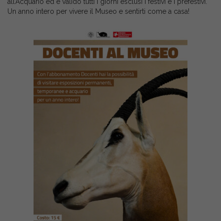
all’Acquario ed è valido tutti i giorni esclusi i festivi e i prefestivi.
Un anno intero per vivere il Museo e sentirti come a casa!