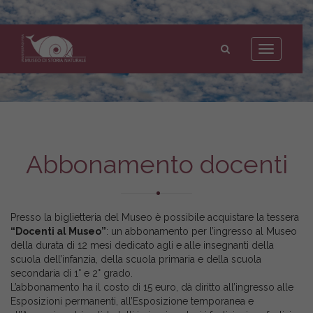
Museo
di
Toggle
Storia
navigation
Naturale
dell'Università
di
Pisa
Abbonamento docenti
Presso la biglietteria del Museo è possibile acquistare la tessera
“Docenti al Museo”
: un abbonamento per l’ingresso al Museo
della durata di 12 mesi dedicato agli e alle insegnanti della
scuola dell’infanzia, della scuola primaria e della scuola
secondaria di 1° e 2° grado.
L’abbonamento ha il costo di 15 euro, dà diritto all’ingresso alle
Esposizioni permanenti, all’Esposizione temporanea e