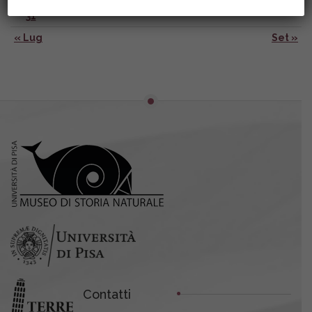
31
« Lug
Set »
Contatti