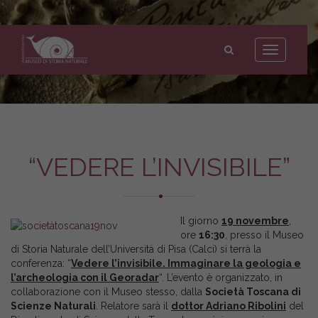
Museo
di
Toggle
Storia
navigation
Naturale
dell'Università
di
Pisa
“VEDERE L’INVISIBILE”
Il giorno
19 novembre
,
ore
16:30
, presso il Museo
di Storia Naturale dell’Università di Pisa (Calci) si terrà la
conferenza: “
Vedere l’invisibile. Immaginare la geologia e
l’archeologia con il Georadar
“. L’evento è organizzato, in
collaborazione con il Museo stesso, dalla
Società Toscana di
Scienze Naturali
. Relatore sarà il
dottor Adriano Ribolini
del