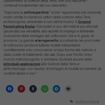
Dipartimento di Scienze della Terra, che così riassume i
contenuti fondamentali del suo intervento:
“Esplorare la
sottosuperficie
“vicina” rappresenta una necessità
molto sentita in numerosi settori delle scienze della Terra,
archeologiche, ambientali e non ultime forensi. Il
Ground
Penetrating Radar
(Georadar) è uno dei metodi più utilizzati
grazie alla sua versatilità, alla rapidità di impiego e all’elevata
risoluzione delle immagini del sottosuolo che è in grado di
produrre. La grande
eterogeneità
riscontrabile nei primi metri
di sottosuolo produce tuttavia risultati interpretabili
correttamente solo conoscendo le basi fisiche del metodo e
delle scelte di trattamento dei dati. Dopo aver fornito brevi
nozioni metodologiche, il seminario illustrerà alcune delle
principali applicazioni
alle Scienze della Terra e
all’Archeologia, con l’ausilio di immagini di risultati provenienti da
contesti italiani e non.”
Archivio Notizie