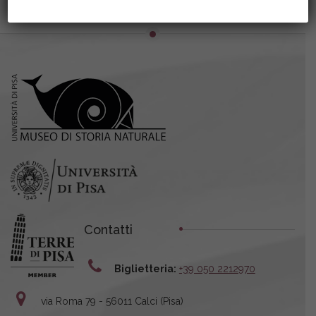
Contatti
Biglietteria:
+39 050 2212970
via Roma 79 - 56011 Calci (Pisa)