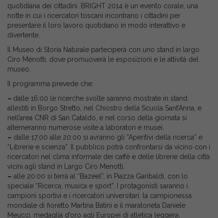
quotidiana dei cittadini. BRIGHT 2014 è un evento corale, una
notte in cui i ricercatori toscani incontrano i cittadini per
presentare il loro lavoro quotidiano in modo interattivo e
divertente.
Il Museo di Storia Naturale parteciperà con uno stand in largo
Ciro Menotti, dove promuoverà le esposizioni e le attività del
museo.
Il programma prevede che:
–
dalle 16:00 le ricerche svolte saranno mostrate in stand
allestiti in Borgo Stretto, nel Chiostro della Scuola Sant’Anna, e
nell’area CNR di San Cataldo, e nel corso della giornata si
alterneranno numerose visite a laboratori e musei.
–
dalle 17:00 alle 20:00 si avranno gli “Aperitivi della ricerca” e
“Librerie e scienza”. Il pubblico potrà confrontarsi da vicino con i
ricercatori nel clima informale dei caffè e delle librerie della città
vicini agli stand in Largo Ciro Menotti.
–
alle 20:00 si terrà al “Bazeel”, in Piazza Garibaldi, con lo
speciale “Ricerca, musica e sport”. I protagonisti saranno i
campioni sportivi e i ricercatori universitari: la campionessa
mondiale di fioretto Martina Batini e il maratoneta Daniele
Meucci, medaglia d’oro agli Europei di atletica leggera,