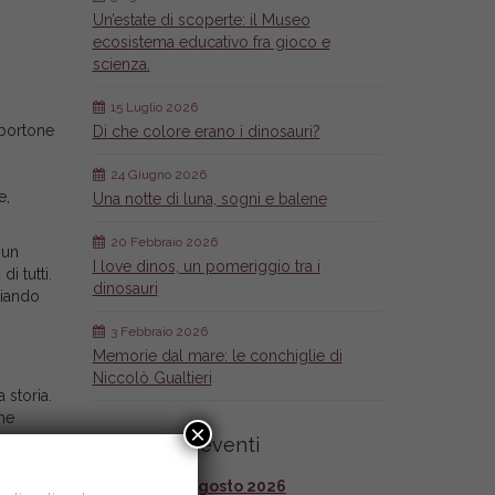
Un’estate di scoperte: il Museo
ecosistema educativo fra gioco e
scienza.
15 Luglio 2026
 portone
Di che colore erano i dinosauri?
24 Giugno 2026
e,
Una notte di luna, sogni e balene
20 Febbraio 2026
 un
I love dinos, un pomeriggio tra i
i tutti.
dinosauri
ciando
3 Febbraio 2026
Memorie dal mare: le conchiglie di
Niccolò Gualtieri
 storia.
che
×
Calendario eventi
Agosto 2026