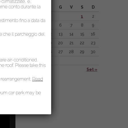
o climatizzate, e,
nerne conto durante la
L
M
M
G
V
S
D
1
2
lestimento fino a data da
3
4
5
6
7
8
9
le che il parcheggio del
10
11
12
13
14
15
16
17
18
19
20
21
22
23
24
25
26
27
28
29
30
 are air-conditioned.
31
 roof. Please take this
« Lug
Set »
 rearrangement.
Read
seum car park may be