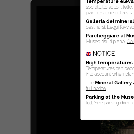
Temperature eleva
soprattutto sotto il tet
pianificazione della visit
Galleria dei mineral
destinarsi.
Leggi l’avvi
Parcheggiare al Mu
Museo risulti pieno.
Con
NOTICE
High temperatures
Temperatures can become
into account when plann
The
Mineral Gallery
full notice
Parking at the Mus
full.
See parking directi