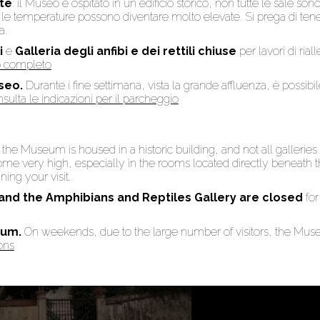
te
: il Museo è ospitato in un edificio storico, non tutte le sale son
to, le temperature possono diventare molto elevate. Si prega di te
a.
i
e
Galleria degli anfibi e dei rettili chiuse
per lavori di rial
so completo
seo.
Durante i fine settimana, vista la grande affluenza, è possibi
sulta le indicazioni per il parcheggio
: the Museum is housed in a historic building, and not all galleries
 very high, especially in the rooms located directly beneath the
ing your visit.
 and the Amphibians and Reptiles Gallery are
closed
for
eum.
On weekends, due to the large number of visitors, the Mu
ons