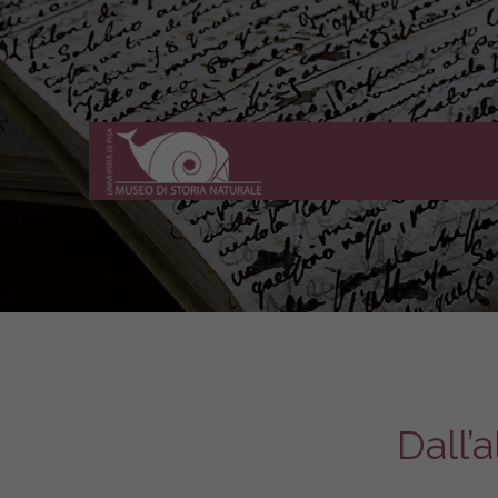
Museo
di
Storia
Naturale
dell'Università
di
Pisa
Dall’