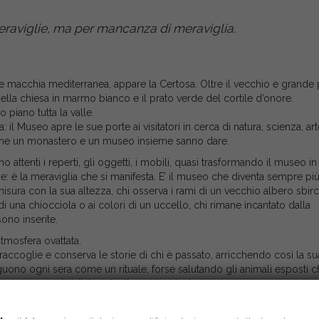
raviglie, ma per mancanza di meraviglia.
vi e macchia mediterranea, appare la Certosa. Oltre il vecchio e grande
 della chiesa in marmo bianco e il prato verde del cortile d’onore.
o piano tutta la valle.
: il Museo apre le sue porte ai visitatori in cerca di natura, scienza, art
 come un monastero e un museo insieme sanno dare.
no attenti i reperti, gli oggetti, i mobili, quasi trasformando il museo in
e: è la meraviglia che si manifesta. E’ il museo che diventa sempre più d
i misura con la sua altezza, chi osserva i rami di un vecchio albero sbir
di una chiocciola o ai colori di un uccello, chi rimane incantato dalla
ono inserite.
’atmosfera ovattata.
accoglie e conserva le storie di chi è passato, arricchendo così la sua
guono ogni sera come un rituale, forse salutando gli animali esposti 
rno con nuovi visitatori dagli occhi curiosi.