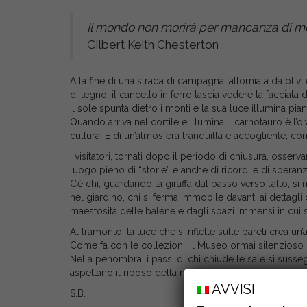
Il mondo non morirà per mancanza di me
Gilbert Keith Chesterton
Alla fine di una strada di campagna, attorniata da oli
di legno, il cancello in ferro lascia vedere la facciata
Il sole spunta dietro i monti e la sua luce illumina pian
Quando arriva nel cortile e illumina il carnotauro è l’ora
cultura. E di un’atmosfera tranquilla e accogliente,
I visitatori, tornati dopo il periodo di chiusura, osserva
luogo pieno di “storie” e anche di ricordi e di speranz
C’è chi, guardando la giraffa dal basso verso l’alto, s
nel giardino, chi si ferma immobile davanti ai dettagli 
maestosità delle balene e dagli spazi immensi in cui s
Al tramonto, la luce che si riflette sulle pareti crea un
Come fa con le collezioni, il Museo ormai silenzioso r
Nella penombra, i passi di chi chiude le sale si susse
aspettano il riposo della notte e l’arrivo del nuovo gio
AVVISI
S.B.