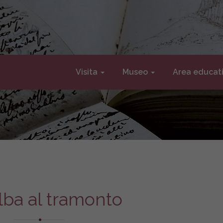
Visita
Museo
Area educat
alba al tramonto