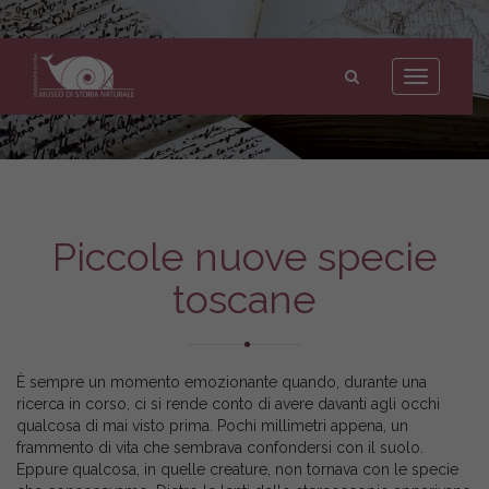
Museo
di
Toggle
Storia
navigation
Naturale
dell'Università
di
Pisa
Piccole nuove specie
toscane
È sempre un momento emozionante quando, durante una
ricerca in corso, ci si rende conto di avere davanti agli occhi
qualcosa di mai visto prima. Pochi millimetri appena, un
frammento di vita che sembrava confondersi con il suolo.
Eppure qualcosa, in quelle creature, non tornava con le specie