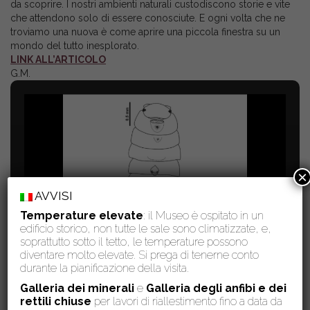
da scoprire. I nostri ambienti naturali custodiscono storie e vite
che attendono solo di essere conosciute. E ogni volta che ne
troviamo una nuova è come aprire una piccola finestra su un
mondo del tutto inesplorato.
LINK ALL’ARTICOLO
G.M.
×
AVVISI
Temperature elevate
: il Museo è ospitato in un
edificio storico, non tutte le sale sono climatizzate, e,
soprattutto sotto il tetto, le temperature possono
diventare molto elevate. Si prega di tenerne conto
durante la pianificazione della visita.
Galleria dei minerali
e
Galleria degli anfibi e dei
rettili chiuse
per lavori di riallestimento fino a data da