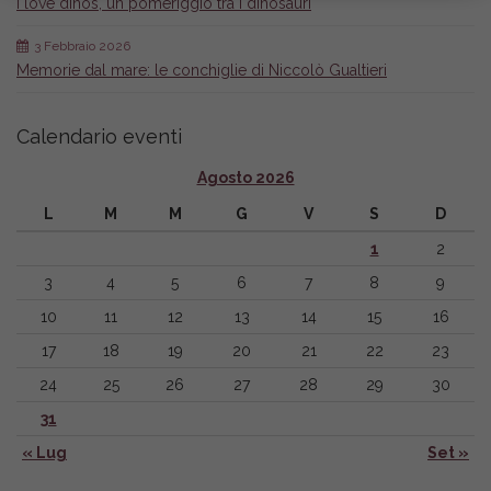
I love dinos, un pomeriggio tra i dinosauri
3 Febbraio 2026
Memorie dal mare: le conchiglie di Niccolò Gualtieri
Calendario eventi
Agosto 2026
L
M
M
G
V
S
D
1
2
3
4
5
6
7
8
9
10
11
12
13
14
15
16
17
18
19
20
21
22
23
24
25
26
27
28
29
30
31
« Lug
Set »