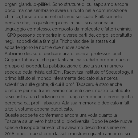
organi glandulo-piliferi. Sono strutture di cui sappiamo ancora
poco, ma che sembrano avere un ruolo nella comunicazione
chimica, forse proprio nel richiamo sessuale. È affascinante
pensare che, in questi corpi così minuti, si nasconda un
linguaggio complesso, composto da molecole e fattori chimici.
I GPO possono comparire in diverse parti del corpo, soprattutto
negli isopodi della famiglia Trichoniscidae, la stessa cui
appartengono le nostre due nuove specie.
Abbiamo deciso di dedicare una di esse al professor Ionel
Grigore Tabacaru, che per tanti anni ha studiato proprio questo
gruppo di isopodi. La pubblicazione è uscita su un numero
speciale della rivista dell’Emil Racovitza Institute of Speleology, il
primo istituto al mondo interamente dedicato alla ricerca
scientifica sulle grotte, di cui il prof. Tabacaru è stato anche
direttore per molti anni. Siamo contenti che il nostro contributo
si sia unito a una tradizione così lunga e importante come quella
percorsa dal prof. Tabacaru. Alla sua memoria è dedicato infatti
tutto il volume appena pubblicato.
Queste scoperte confermano ancora una volta quanto la
Toscana sia un vero hotspot di biodiversità. Dopo le sette nuove
specie di isopodi terrestri che avevamo descritto insieme nel
2018, questi due ulteriori tasselli mostrano quanto ancora ci sia