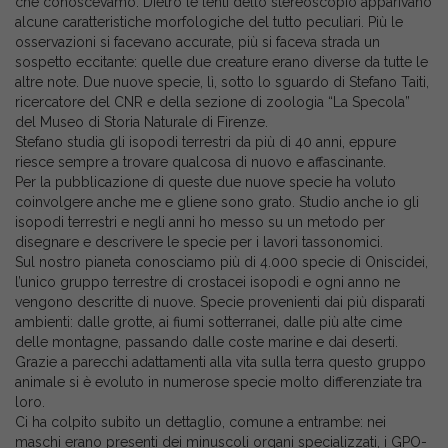
che conoscevamo. Dietro le lenti dello stereoscopio apparivano
alcune caratteristiche morfologiche del tutto peculiari. Più le
osservazioni si facevano accurate, più si faceva strada un
sospetto eccitante: quelle due creature erano diverse da tutte le
altre note. Due nuove specie, lì, sotto lo sguardo di Stefano Taiti,
ricercatore del CNR e della sezione di zoologia “La Specola”
del Museo di Storia Naturale di Firenze.
Stefano studia gli isopodi terrestri da più di 40 anni, eppure
riesce sempre a trovare qualcosa di nuovo e affascinante.
Per la pubblicazione di queste due nuove specie ha voluto
coinvolgere anche me e gliene sono grato. Studio anche io gli
isopodi terrestri e negli anni ho messo su un metodo per
disegnare e descrivere le specie per i lavori tassonomici.
Sul nostro pianeta conosciamo più di 4.000 specie di Oniscidei,
l’unico gruppo terrestre di crostacei isopodi e ogni anno ne
vengono descritte di nuove. Specie provenienti dai più disparati
ambienti: dalle grotte, ai fiumi sotterranei, dalle più alte cime
delle montagne, passando dalle coste marine e dai deserti.
Grazie a parecchi adattamenti alla vita sulla terra questo gruppo
animale si è evoluto in numerose specie molto differenziate tra
loro.
Ci ha colpito subito un dettaglio, comune a entrambe: nei
maschi erano presenti dei minuscoli organi specializzati, i GPO-