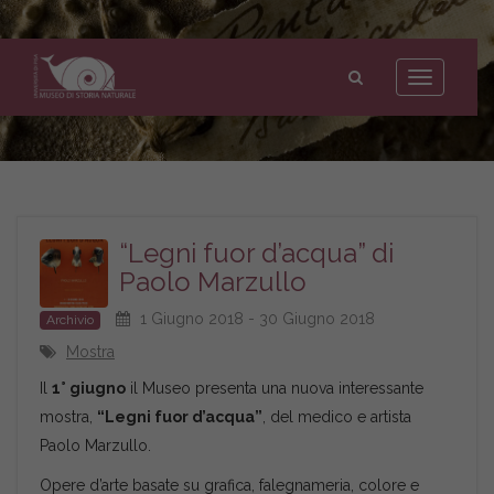
Museo
di
Toggle
Storia
navigation
Naturale
dell'Università
di
Pisa
“Legni fuor d’acqua” di
Paolo Marzullo
1 Giugno 2018 - 30 Giugno 2018
Archivio
Mostra
Il
1° giugno
il Museo presenta una nuova interessante
mostra,
“Legni fuor d’acqua”
, del medico e artista
Paolo Marzullo.
Opere d’arte basate su grafica, falegnameria, colore e