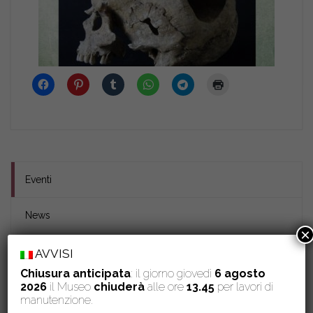
Eventi
News
×
AVVISI
Ultime notizie
Chiusura anticipata
: il giorno giovedì
6 agosto
15 Luglio 2026
2026
il Museo
chiuderà
alle ore
13.45
per lavori di
Comune di San Giuliano Terme e Museo di Storia Naturale
manutenzione.
dell’Università di Pisa insieme nella valorizzazione del Monte