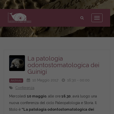
Museo
di
Toggle
Storia
navigation
Naturale
dell'Università
di
Pisa
La patologia
odontostomatologica dei
Guinigi
10 Maggio 2017
16:30 - 00:00
Archivio
Conferenza
Mercoledì
10 maggio
, alle ore
16.30
, avrà luogo una
nuova conferenza del ciclo Paleopatologia e Storia. Il
titolo è
“La patologia odontostomatologica dei