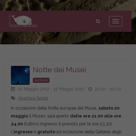
Museo
di
Toggle
Storia
navigation
Naturale
dell'Università
di
Pisa
Notte dei Musei
Archivio
20 Maggio 2017 - 12 Maggio 2017
21:00 - 00:00
Apertura Serale
In occasione della Notte europea dei Musei,
sabato 20
maggio
il Museo sarà aperto
dalle ore 21,00 alle ore
24,00
(l’ultimo ingresso è previsto per le ore 23.30).
L’
ingresso
è
gratuito
ad eccezione della Galleria degli