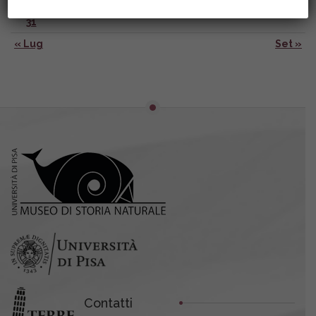
31
« Lug
Set »
Contatti