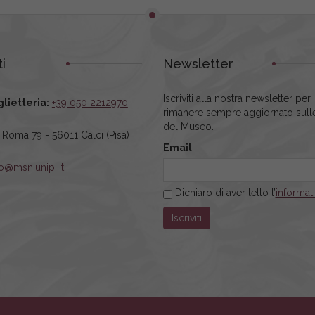
i
Newsletter
Iscriviti alla nostra newsletter per
glietteria:
+39 050 2212970
rimanere sempre aggiornato sulle
del Museo.
a Roma 79 - 56011 Calci (Pisa)
Email
fo@msn.unipi.it
Dichiaro di aver letto l’
informat