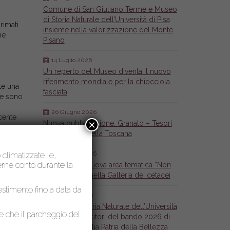
Comune di San Giuliano Terme e Museo
di Storia Naturale dell’Università di Pisa
rimati
insieme nella valorizzazione del Monte
he
Pisano
14 Luglio 2026
Un reperto del Museo diventa il nuovo
riferimento mondiale per la chiocciola
te una
fasciata
e sono
26 Giugno 2026
cente
×
Nuova pubblicazione: Granato – Tesori
mineralogici della Toscana
raverso
26 Giugno 2026
o climatizzate, e,
nerne conto durante la
Inaugurata la nuova area tematica “Non
solo Cetacei” nella Galleria dei cetacei
lestimento fino a data da
6 Maggio 2026
Il Museo di Storia Naturale dell’Università
le che il parcheggio del
di Pisa tra i vincitori del bando 2026 di
Fondazione Italia Patria della Bellezza