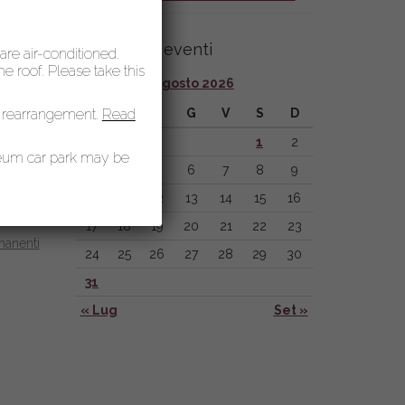
Calendario eventi
 are air-conditioned.
 roof. Please take this
Agosto 2026
 rearrangement.
L
Read
M
M
G
V
S
D
1
2
seum car park may be
3
4
5
6
7
8
9
10
11
12
13
14
15
16
17
18
19
20
21
22
23
manenti
24
25
26
27
28
29
30
31
« Lug
Set »