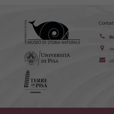
Contatt
Bi
vi
in