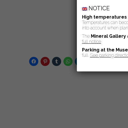
NOTICE
High temperatures
Temperatures can become
into account when plann
The
Mineral Gallery
full notice
Parking at the Mus
full.
See parking directi