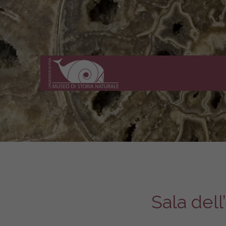
Museo
di
Storia
Naturale
dell'Università
di
Pisa
Sala del