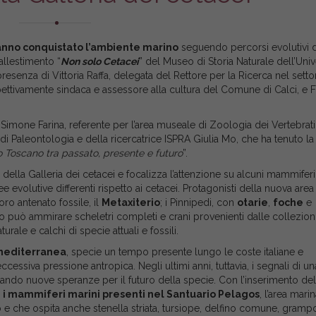
nno conquistato l’ambiente marino
seguendo percorsi evolutivi d
allestimento “
Non solo Cetacei
” del Museo di Storia Naturale dell’Univ
presenza di Vittoria Raffa, delegata del Rettore per la Ricerca nel setto
ispettivamente sindaca e assessore alla cultura del Comune di Calci, e 
 di Simone Farina, referente per l’area museale di Zoologia dei Vertebrati
di Paleontologia e della ricercatrice ISPRA Giulia Mo, che ha tenuto la
 Toscano tra passato, presente e futuro
”.
della Galleria dei cetacei e focalizza l’attenzione su alcuni mammiferi
 evolutive differenti rispetto ai cetacei. Protagonisti della nuova area
oro antenato fossile, il
Metaxiterio
; i Pinnipedi, con
otarie
,
foche
e
ico può ammirare scheletri completi e crani provenienti dalle collezion
ale e calchi di specie attuali e fossili.
mediterranea
, specie un tempo presente lungo le coste italiane e
ccessiva pressione antropica. Negli ultimi anni, tuttavia, i segnali di u
ndo nuove speranze per il futuro della specie. Con l’inserimento del
i i mammiferi marini presenti nel Santuario Pelagos
, l’area mari
 e che ospita anche stenella striata, tursiope, delfino comune, grampo,