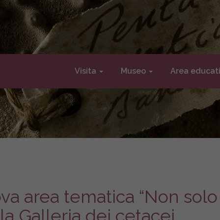
Visita
Museo
Area educat
ova area tematica “Non solo
la Galleria dei cetacei