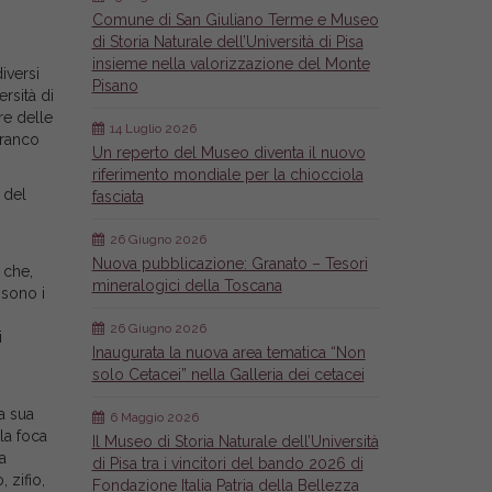
Comune di San Giuliano Terme e Museo
di Storia Naturale dell’Università di Pisa
insieme nella valorizzazione del Monte
iversi
Pisano
ersità di
re delle
14 Luglio 2026
Franco
Un reperto del Museo diventa il nuovo
riferimento mondiale per la chiocciola
 del
fasciata
26 Giugno 2026
Nuova pubblicazione: Granato – Tesori
 che,
mineralogici della Toscana
 sono i
26 Giugno 2026
i
Inaugurata la nuova area tematica “Non
solo Cetacei” nella Galleria dei cetacei
na sua
6 Maggio 2026
la foca
Il Museo di Storia Naturale dell’Università
na
di Pisa tra i vincitori del bando 2026 di
 zifio,
Fondazione Italia Patria della Bellezza