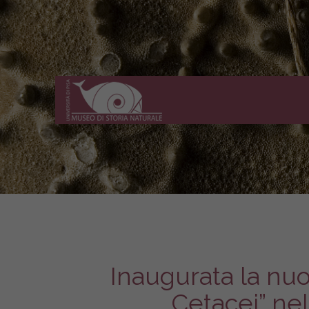
Museo
di
Storia
Naturale
dell'Università
di
Pisa
Inaugurata la nu
Cetacei” nel