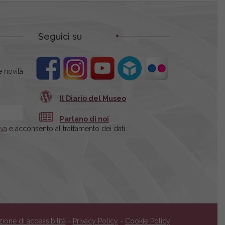
Seguici su
 novità
Il Diario del Museo
Parlano di noi
iva
e acconsento al trattamento dei dati
zione di accessibilità
-
Privacy Policy
-
Cookie Policy