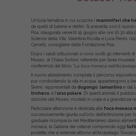
Un’isola tematica in cui scoprire i
mammiferi che ha
da quelli di balene e delfini.
Si presenta così il nuovo 
Pisa, inaugurata venerdì 19 giugno alle ore 16.30 alla 
Scienze della Vita, Valentina Ricotta e Luca Pierini, r
Cervelli, consigliere della Fondazione Pisa.
Dopo i saluti istituzionali si sono svolti gli interventi
Museo, di Chiara Sorbini, referente per l’area museale 
conferenza dal titolo “
La foca monaca nell’Arcipelago
Il nuovo allestimento completa il percorso espositivo 
pur condividendo la vita in acqua, appartengono a linee
Sirenii, rappresentati da
dugongo
,
lamantino
e dal l
tricheco
, e l’
orso polare
. Di questi animali il pubbl
storiche del Museo, modelli in scala e a grandezza natur
Particolare attenzione è dedicata alla
foca monaca 
successivamente giunta sull’orlo dell’estinzione per l’e
graduale ricomparsa nel Mediterraneo stanno alimenta
monaca, la Galleria dei cetacei comprende oggi
tutt
protetta che si estende attorno all’Arcipelago Toscano