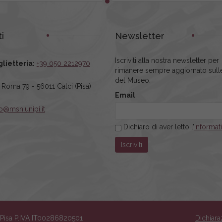
i
Newsletter
Iscriviti alla nostra newsletter per
glietteria:
+39 050 2212970
rimanere sempre aggiornato sulle
del Museo.
a Roma 79 - 56011 Calci (Pisa)
Email
fo@msn.unipi.it
Dichiaro di aver letto l’
informat
i Pisa P.IVA IT00286820501
Dichiara