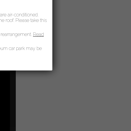
à e degli
 are air-conditioned.
 roof. Please take this
 e della
ale.
 rearrangement.
Read
seum car park may be