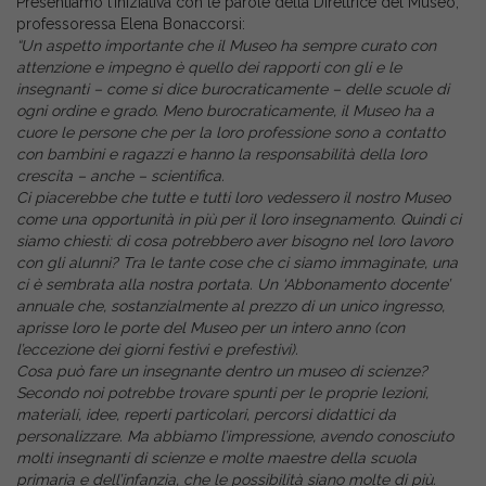
Presentiamo l’iniziativa con le parole della Direttrice del Museo,
professoressa Elena Bonaccorsi:
“Un aspetto importante che il Museo ha sempre curato con
attenzione e impegno è quello dei rapporti con gli e le
insegnanti – come si dice burocraticamente – delle scuole di
ogni ordine e grado. Meno burocraticamente, il Museo ha a
cuore le persone che per la loro professione sono a contatto
con bambini e ragazzi e hanno la responsabilità della loro
crescita – anche – scientifica.
Ci piacerebbe che tutte e tutti loro vedessero il nostro Museo
come una opportunità in più per il loro insegnamento. Quindi ci
siamo chiesti: di cosa potrebbero aver bisogno nel loro lavoro
con gli alunni? Tra le tante cose che ci siamo immaginate, una
ci è sembrata alla nostra portata. Un ‘Abbonamento docente’
annuale che, sostanzialmente al prezzo di un unico ingresso,
aprisse loro le porte del Museo per un intero anno (con
l’eccezione dei giorni festivi e prefestivi).
Cosa può fare un insegnante dentro un museo di scienze?
Secondo noi potrebbe trovare spunti per le proprie lezioni,
materiali, idee, reperti particolari, percorsi didattici da
personalizzare. Ma abbiamo l’impressione, avendo conosciuto
molti insegnanti di scienze e molte maestre della scuola
primaria e dell’infanzia, che le possibilità siano molte di più.