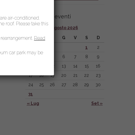
Calendario eventi
 are air-conditioned.
 roof. Please take this
Agosto 2026
 rearrangement.
L
Read
M
M
G
V
S
D
1
2
seum car park may be
3
4
5
6
7
8
9
10
11
12
13
14
15
16
17
18
19
20
21
22
23
24
25
26
27
28
29
30
31
« Lug
Set »