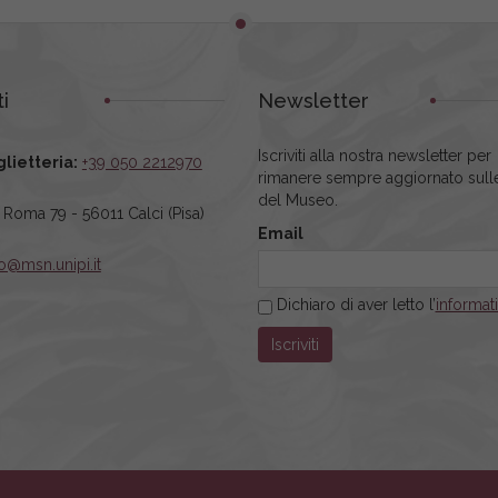
i
Newsletter
Iscriviti alla nostra newsletter per
glietteria:
+39 050 2212970
rimanere sempre aggiornato sulle
del Museo.
a Roma 79 - 56011 Calci (Pisa)
Email
fo@msn.unipi.it
Dichiaro di aver letto l’
informat