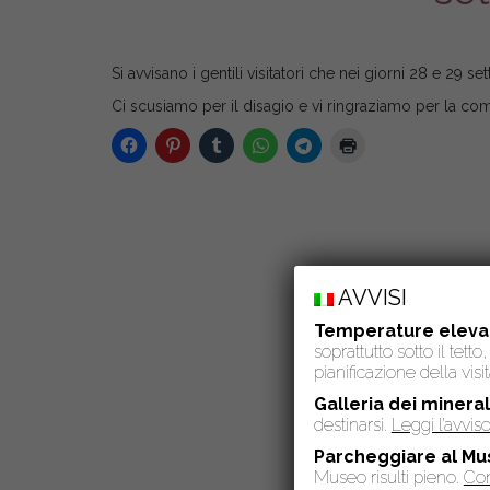
Si avvisano i gentili visitatori che nei giorni 28 e 29 s
Ci scusiamo per il disagio e vi ringraziamo per la co
AVVISI
Temperature eleva
soprattutto sotto il tet
pianificazione della visit
Galleria dei mineral
destinarsi.
Leggi l’avvi
Parcheggiare al Mu
Museo risulti pieno.
Con