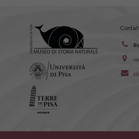
Contatt
Bi
vi
in