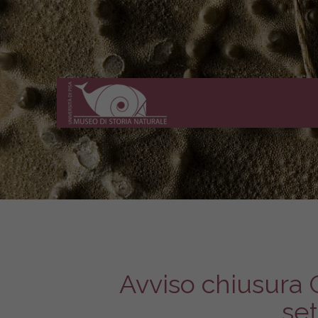
Museo
di
Storia
Naturale
dell'Università
di
Pisa
Avviso chiusura G
se