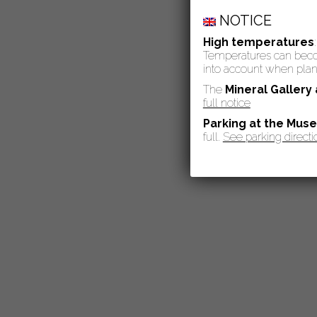
NOTICE
High temperatures
Temperatures can become
into account when plann
The
Mineral Gallery
full notice
Parking at the Mus
full.
See parking directi