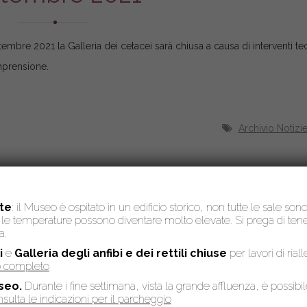
ettembre 2021 la Galleria dei cetacei sarà chiusa a causa di interventi tec
mprensione.
Archivio Notizi
te
: il Museo è ospitato in un edificio storico, non tutte le sale son
to, le temperature possono diventare molto elevate. Si prega di te
a.
i
e
Galleria degli anfibi e dei rettili chiuse
per lavori di rial
so completo
seo.
Durante i fine settimana, vista la grande affluenza, è possibi
sulta le indicazioni per il parcheggio