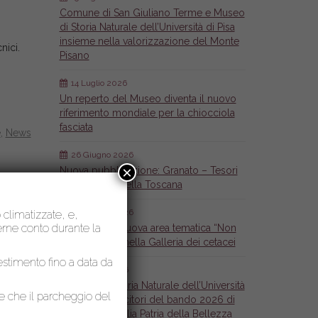
Comune di San Giuliano Terme e Museo
di Storia Naturale dell’Università di Pisa
insieme nella valorizzazione del Monte
nici.
Pisano
14 Luglio 2026
Un reperto del Museo diventa il nuovo
riferimento mondiale per la chiocciola
fasciata
e
,
News
26 Giugno 2026
×
Nuova pubblicazione: Granato – Tesori
mineralogici della Toscana
26 Giugno 2026
o climatizzate, e,
nerne conto durante la
Inaugurata la nuova area tematica “Non
solo Cetacei” nella Galleria dei cetacei
lestimento fino a data da
6 Maggio 2026
Il Museo di Storia Naturale dell’Università
le che il parcheggio del
di Pisa tra i vincitori del bando 2026 di
Fondazione Italia Patria della Bellezza