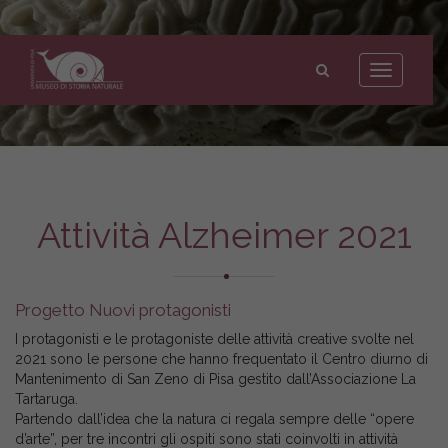
Museo
di
Toggle
Storia
navigation
Naturale
dell'Università
di
Pisa
Attività Alzheimer 2021
Progetto Nuovi protagonisti
I protagonisti e le protagoniste delle attività creative svolte nel
2021 sono le persone che hanno frequentato il Centro diurno di
Mantenimento di San Zeno di Pisa gestito dall’Associazione La
Tartaruga.
Partendo dall’idea che la natura ci regala sempre delle “opere
d’arte”, per tre incontri gli ospiti sono stati coinvolti in attività