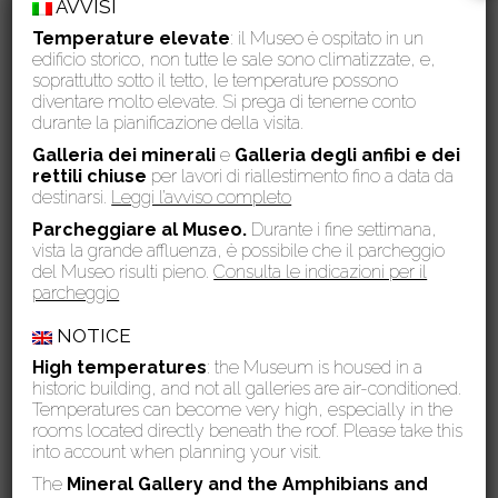
AVVISI
Temperature elevate
: il Museo è ospitato in un
Collage di Mariagrazia
edificio storico, non tutte le sale sono climatizzate, e,
soprattutto sotto il tetto, le temperature possono
diventare molto elevate. Si prega di tenerne conto
durante la pianificazione della visita.
Galleria dei minerali
e
Galleria degli anfibi e dei
rettili chiuse
per lavori di riallestimento fino a data da
destinarsi.
Leggi l’avviso completo
Parcheggiare al Museo.
Durante i fine settimana,
vista la grande affluenza, è possibile che il parcheggio
del Museo risulti pieno.
Consulta le indicazioni per il
parcheggio
NOTICE
High temperatures
: the Museum is housed in a
historic building, and not all galleries are air-conditioned.
Temperatures can become very high, especially in the
rooms located directly beneath the roof. Please take this
into account when planning your visit.
Collegamento con i partecipanti
The
Mineral Gallery and the Amphibians and