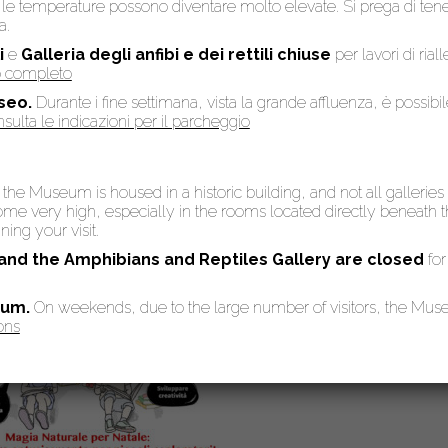
to, le temperature possono diventare molto elevate. Si prega di te
a.
roniaguidetoscana.it
i
e
Galleria degli anfibi e dei rettili chiuse
per lavori di rial
so completo
seo.
Durante i fine settimana, vista la grande affluenza, è possibi
sulta le indicazioni per il parcheggio
: the Museum is housed in a historic building, and not all galleries
 very high, especially in the rooms located directly beneath the
ing your visit.
 and the Amphibians and Reptiles Gallery are
closed
for
eum.
On weekends, due to the large number of visitors, the Mu
ons