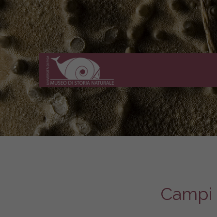
Museo
di
Storia
Naturale
dell'Università
di
Pisa
Campi 