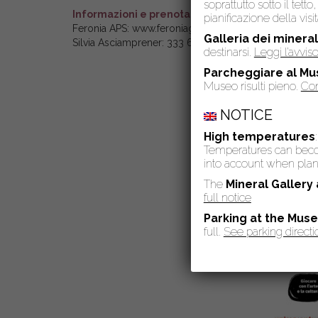
soprattutto sotto il tet
Informazioni e prenotazioni
pianificazione della visit
Feronia APS: www.feroniaguidetoscana.it, didattica@fe
Galleria dei mineral
Silvia Asciamprener: 333 6602747
destinarsi.
Leggi l’avvi
Parcheggiare al Mu
Museo risulti pieno.
Con
NOTICE
High temperatures
Temperatures can become
into account when plann
The
Mineral Gallery
full notice
Parking at the Mus
full.
See parking directi