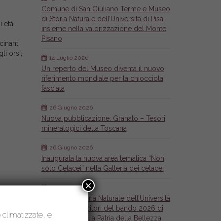
Comune di San Giuliano Terme e Museo
di Storia Naturale dell’Università di Pisa
i età
insieme nella valorizzazione del Monte
Pisano
cinanti
li orsi;
14 Luglio 2026
Un reperto del Museo diventa il nuovo
riferimento mondiale per la chiocciola
fasciata
26 Giugno 2026
Nuova pubblicazione: Granato – Tesori
mineralogici della Toscana
26 Giugno 2026
Inaugurata la nuova area tematica “Non
solo Cetacei” nella Galleria dei cetacei
×
6 Maggio 2026
Il Museo di Storia Naturale dell’Università
di Pisa tra i vincitori del bando 2026 di
o climatizzate, e,
Fondazione Italia Patria della Bellezza