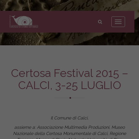
Museo
di
Toggle
Storia
navigation
Naturale
dell'Università
di
Pisa
Certosa Festival 2015 –
CALCI, 3-25 LUGLIO
Il Comune di Calci,
assieme a: Associazione Multimedia Produzioni, Museo
Nazionale della Certosa Monumentale di Calci, Regione