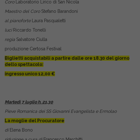
Coro
Laboratorio Lirico di San Nicola
Maestro del Coro
Stefano Barandoni
al pianoforte
Laura Pasqualetti
luci
Riccardo Tonelli
regia
Salvatore Ciulla
produzione Certosa Festival
Biglietti acquistabili a partire dalle ore 18.30 del giorno
dello spettacolo:
ingresso unico 12,00 €
Martedì 7 luglio h. 21,30
Pieve Romanica dei SS Giovanni Evangelista e Ermolao
La moglie del Procuratore
di
Elena Bono
riduzione a cura di
Francesco Marchitti