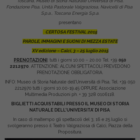
Toscana, Museo di Storia Naturale Università di Pisa,
Fondazione Pisa, Unità Pastorale Valgraziosa, Navicelli di Pisa
S.p.a., Toscana Energia S.p.a.
presentano
CERTOSA FESTIVAL 2015
PAROLE, IMMAGINI E SUONI DI MEZZA ESTATE
XV edizione – Calci, 3 – 25 luglio 2015
PRENOTAZIONI
: tutti i giorni 10.00 – 20.00 Tel. +39
050
2212970
. ATTENZIONE: ALCUNI SPETTACOLI PREVEDONO
PRENOTAZIONE OBBLIGATORIA.
INFO: Museo di Storia Naturale dell’Università di Pisa, Tel. +39 050
2212970 tutti i giorni 10.00-19.45 OPPURE Associazione
Multimedia Produzioni ph. + 39 328 0106118.
BIGLIETTI ACQUISTABILI PRESSO IL MUSEO DI STORIA
NATURALE DELL’UNIVERSITA’ DI PISA
.
In caso di maltempo gli spettacoli del 3, 16 e 25 luglio si
svolgeranno presso il Teatro Valgraziosa di Calci, Piazza della
Propositura.