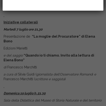
ingresso unico 10,00 €
Iniziative collaterali
Martedì 7 luglio ore 21,30
Presentazione de
“La moglie del Procuratore” di Elena
Bono
Edizioni Marietti
e del saggio
“Quando io ti chiamo. Invito alla lettura di
Elena Bono”
di
Francesco Marchitti
a cura di
Silvia Guidi (
giornalista dell’Osservatore Romano
)
e
Francesco Marchitti (
scrittore e saggista
)
Domenica 19 luglio h. 21,30
Sala della Didattica del Museo di Storia Naturale e del territorio