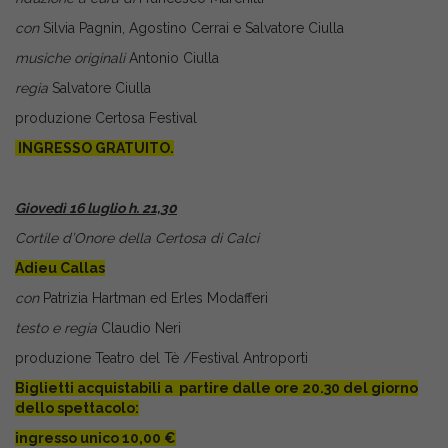
con
Silvia Pagnin, Agostino Cerrai e Salvatore Ciulla
musiche originali
Antonio Ciulla
regia
Salvatore Ciulla
produzione Certosa Festival
INGRESSO GRATUITO.
Giovedì 16 luglio h. 21,30
Cortile d’Onore della Certosa di Calci
Adieu Callas
con
Patrizia Hartman ed Erles Modafferi
testo e regia
Claudio Neri
produzione Teatro del Tè /Festival Antroporti
Biglietti acquistabili a partire dalle ore 20.30 del giorno
dello spettacolo:
ingresso unico 10,00 €