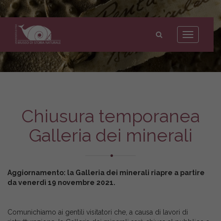
Museo
di
Toggle
Storia
navigation
Naturale
dell'Università
di
Pisa
Chiusura temporanea
Galleria dei minerali
Aggiornamento: la Galleria dei minerali riapre a partire
da venerdì 19 novembre 2021.
Comunichiamo ai gentili visitatori che, a causa di lavori di