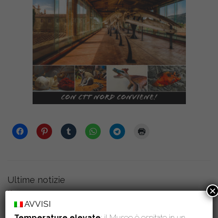
Ultime notizie
×
15 Luglio 2026
AVVISI
Comune di San Giuliano Terme e Museo di Storia Naturale
dell’Università di Pisa insieme nella valorizzazione del Monte
Temperature elevate
: il Museo è ospitato in un