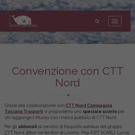
Museo
di
Toggle
Storia
navigation
Naturale
dell'Università
di
Pisa
Convenzione con CTT
Nord
Grazie alla collaborazione con
CTT Nord Compagnia
Toscana Trasporti
vi proponiamo uno
speciale sconto
per
chi raggiunge il Museo con i mezzi pubblici di CTT Nord.
Per gli
abbonati
al servizio di trasporto autobus del gruppo
CTT Nord, attivo nei territori di Livorno, Pisa (CPT SCARL), Lucca