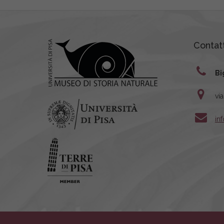
Contatt
Bi
vi
in