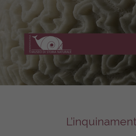
Museo
di
Storia
Naturale
dell'Università
di
Pisa
L’inquinament