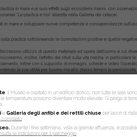
stica in mare e ai suoi effetti sugli ecosistemi marini, con osservazi
anea “La plastica e noi” allestita nella Galleria dei cetacei.
iuti in mare e sviluppare nuove competenze e consapevolezze sull’us
sulla plastica sottolineando le connotazioni positive e quelle negative
eccessivo utilizzo di questo materiale ad opera dell’uomo e sul dive
eranno, inoltre, l’effetto dei rifiuti sulla vita marina, in particolare le
lamento. Infine con il supporto di immagini, schede e video l’operat
ondendo la sua utilità per l’uomo ma allo stesso tempo la pericolosità
te
: il Museo è ospitato in un edificio storico, non tutte le sale son
to, le temperature possono diventare molto elevate. Si prega di te
a.
i
e
Galleria degli anfibi e dei rettili chiuse
per lavori di rial
so completo
gnante prima dell’attività.
seo.
Durante i fine settimana, vista la grande affluenza, è possibi
sulta le indicazioni per il parcheggio