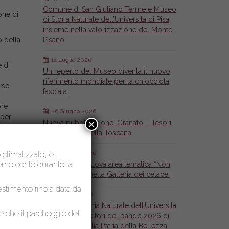
Comune di San Giuliano Terme e Museo
one di
di Storia Naturale dell’Università di Pisa
insieme nella valorizzazione del Monte
o della
Pisano
14 Luglio 2026
 di
Un reperto del Museo diventa il nuovo
riferimento mondiale per la chiocciola
rso
fasciata
ore
26 Giugno 2026
 per
×
Nuova pubblicazione: Granato – Tesori
mineralogici della Toscana
26 Giugno 2026
o climatizzate, e,
nerne conto durante la
Inaugurata la nuova area tematica “Non
solo Cetacei” nella Galleria dei cetacei
lestimento fino a data da
6 Maggio 2026
Il Museo di Storia Naturale dell’Università
le che il parcheggio del
di Pisa tra i vincitori del bando 2026 di
Fondazione Italia Patria della Bellezza