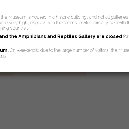
: the Museum is housed in a historic building, and not all galleries
 very high, especially in the rooms located directly beneath the
ing your visit.
 and the Amphibians and Reptiles Gallery are
closed
for
eum.
On weekends, due to the large number of visitors, the Mu
ons