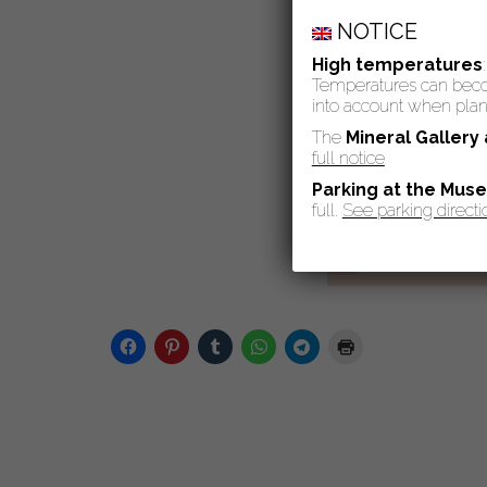
NOTICE
High temperatures
Temperatures can become
into account when plann
The
Mineral Gallery
full notice
Parking at the Mus
full.
See parking directi