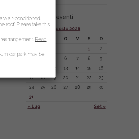
Calendario eventi
 are air-conditioned.
 roof. Please take this
Agosto 2026
 rearrangement.
L
Read
M
M
G
V
S
D
1
2
seum car park may be
3
4
5
6
7
8
9
10
11
12
13
14
15
16
17
18
19
20
21
22
23
24
25
26
27
28
29
30
31
« Lug
Set »