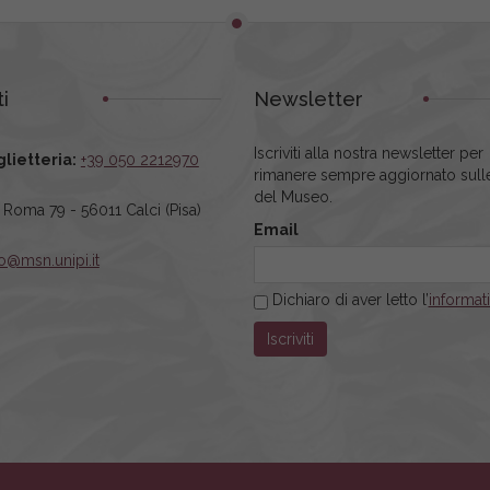
i
Newsletter
Iscriviti alla nostra newsletter per
glietteria:
+39 050 2212970
rimanere sempre aggiornato sulle
del Museo.
a Roma 79 - 56011 Calci (Pisa)
Email
fo@msn.unipi.it
Dichiaro di aver letto l’
informat