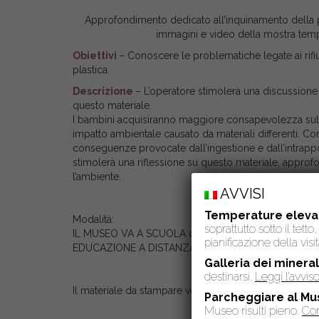
Approfondimento dedicato all’inquinamento della pla
immagini e video della mostra tempor
Obiettivi
– Conoscere le problematiche legate ai rif
plastica.
Descrizione
– L’operatore stimolerà una discussione 
questo materiale.
I bambini acquisiranno maggiore consapevolezza sull’
impatto ambientale causato da materiali differenti. Conosc
conseguenze provocate dall’ingestione e dall’intrappo
stimolerà una riflessione su questo materiale, approf
l’ambiente.
AVVISI
Temperature eleva
Modalità:
soprattutto sotto il tet
IL MUSEO VA A SCUOLA costo: 8€
pianificazione della visit
EDUCAZIONE A DISTANZA costo: 5€
Galleria dei mineral
destinarsi.
Leggi l’avvi
Il materiale da stampare verrà inviato per email all’inse
Parcheggiare al Mu
Museo risulti pieno.
Con