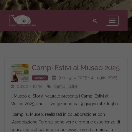
Museo
di
Toggle
Storia
navigation
Naturale
dell'Università
di
Pisa
Campi Estivi al Museo 2025
9 Giugno 2025 - 4 Luglio 2025
Archivio
08:00 - 16:30
Campi Estivi
Il Museo di Storia Naturale presenta i Campi Estivi al
Museo 2025, che si svolgeranno dal 9 giugno al 4 luglio.
I campi al Museo, realizzati in collaborazione con
l’Associazione Feronia, sono vere e proprie esperienze di
educazione al patrimonio per avvicinare i bambini alla