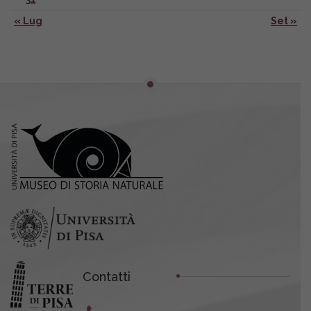
« Lug
Set »
Contatti