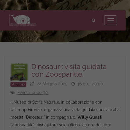
Museo
di
Toggle
Storia
navigation
Naturale
dell'Università
di
Pisa
Dinosauri: visita guidata
con Zoosparkle
24 Maggio 2025
16:00 - 20:00
Archivio
Evento Under30
Il Museo di Storia Naturale, in collaborazione con
Unicoop Firenze, organizza una visita guidata speciale alla
mostra “Dinosauri” in compagnia di
Willy Guasti
(Zoosparkle), divulgatore scientifico e autore del libro