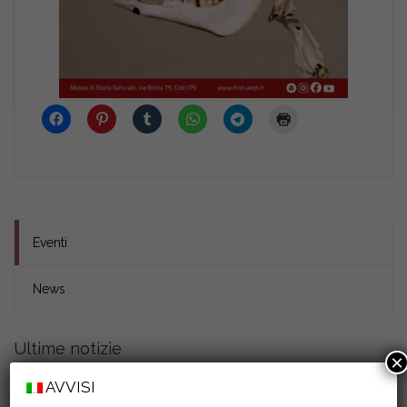
Eventi
News
Ultime notizie
×
15 Luglio 2026
AVVISI
Comune di San Giuliano Terme e Museo di Storia Naturale