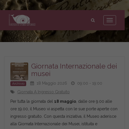
Museo
di
Toggle
Storia
navigation
Naturale
dell'Università
di
Pisa
Giornata Internazionale dei
musei
18 Maggio 2026
09:00 - 19:00
Archivio
Giornata A Ingresso Gratuito
Per tutta la giornata del
18 maggio
, dalle ore 9.00 alle
ore 19.00, il Museo vi aspetta con le sue porte aperte con
ingresso gratuito. Con questa iniziativa, il Museo aderisce
alla Giornata Internazionale dei Musei, istituita e