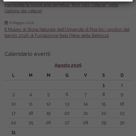
Inaugurata la nuova area tematica “Non solo Cetacei” nella
Galleria dei cetacei
6 Maggio 2026
Il Museo di Storia Naturale dell’Università di Pisa tra i vincitori del
bando 2026 di Fondazione Italia Patria della Bellezza
Calendario eventi
Agosto 2026
L
M
M
G
V
S
D
1
2
3
4
5
6
7
8
9
10
11
12
13
14
15
16
17
18
19
20
21
22
23
24
25
26
27
28
29
30
31