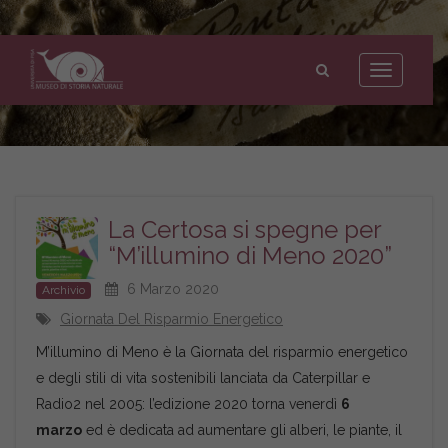
Museo
di
Toggle
Storia
navigation
Naturale
dell'Università
di
Pisa
La Certosa si spegne per
“M’illumino di Meno 2020”
6 Marzo 2020
Archivio
Giornata Del Risparmio Energetico
M’illumino di Meno è la Giornata del risparmio energetico
e degli stili di vita sostenibili lanciata da Caterpillar e
Radio2 nel 2005: l’edizione 2020 torna venerdì
6
marzo
ed è dedicata ad aumentare gli alberi, le piante, il