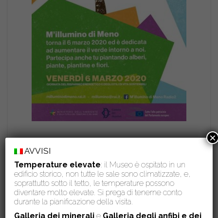
×
AVVISI
Temperature elevate
: il Museo è ospitato in un
edificio storico, non tutte le sale sono climatizzate, e,
soprattutto sotto il tetto, le temperature possono
diventare molto elevate. Si prega di tenerne conto
durante la pianificazione della visita.
Galleria dei minerali
e
Galleria degli anfibi e dei