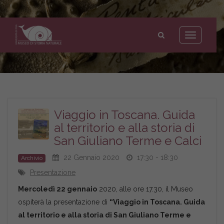
Museo
di
Toggle
Storia
navigation
Naturale
dell'Università
di
Pisa
Viaggio in Toscana. Guida
al territorio e alla storia di
San Giuliano Terme e Calci
22 Gennaio 2020
17:30 - 18:30
Archivio
Presentazione
Mercoledì 22 gennaio
2020, alle ore 17.30, il Museo
ospiterà la presentazione di
“Viaggio in Toscana. Guida
al territorio e alla storia di San Giuliano Terme e