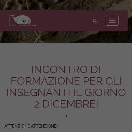
Museo
di
Toggle
Storia
navigation
Naturale
dell'Università
di
Pisa
INCONTRO DI
FORMAZIONE PER GLI
INSEGNANTI IL GIORNO
2 DICEMBRE!
ATTENZIONE ATTENZIONE!