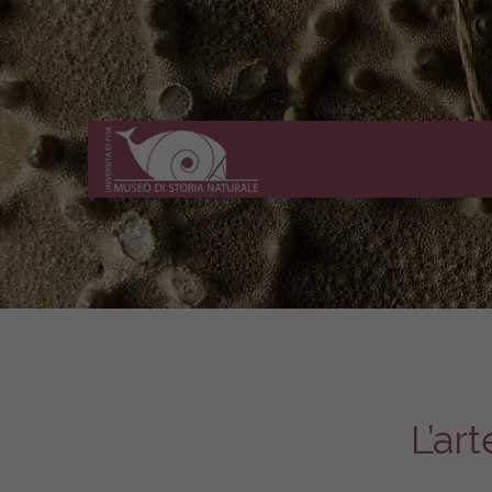
Museo
di
Storia
Naturale
dell'Università
di
Pisa
L’ar