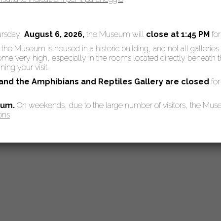
ursday,
August 6, 2026,
the Museum will
close at 1:45 PM
fo
: the Museum is housed in a historic building, and not all galleries
 very high, especially in the rooms located directly beneath the
Archivio 
ing your visit.
 and the Amphibians and Reptiles Gallery are
closed
for
eum.
On weekends, due to the large number of visitors, the Mu
ons