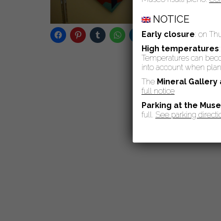
NOTICE
Early closure
: on Th
High temperatures
Temperatures can become
into account when plann
The
Mineral Gallery
full notice
Parking at the Mus
full.
See parking directi