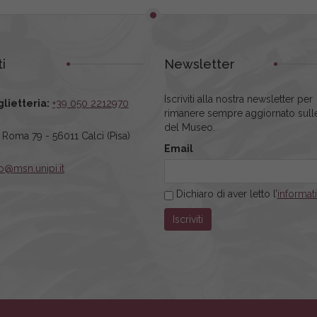
i
Newsletter
Iscriviti alla nostra newsletter per
glietteria:
+39 050 2212970
rimanere sempre aggiornato sulle
del Museo.
a Roma 79 - 56011 Calci (Pisa)
Email
fo@msn.unipi.it
Dichiaro di aver letto l’
informat