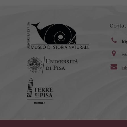
Contatt
Bi
vi
in