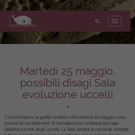
Museo
di
Toggle
Storia
navigation
Naturale
dell'Università
di
Pisa
Martedì 25 maggio,
possibili disagi Sala
evoluzione uccelli
Comunichiamo ai gentili visitatori che martedì 25 maggio sono
previsti alcuni interventi di manutenzione ordinaria alla Sala
dell’evoluzione degli uccelli. La Sala resterà accessibile durante