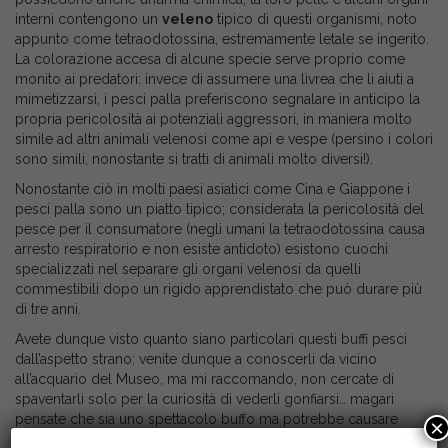
interni contengono un
veleno
tipico di questi organismi, noto
appunto come tetraodotossina, estremamente letale se ingerito.
La colorazione accesa di alcune specie serve proprio come
monito ai predatori: invece di assumere una livrea che li aiuti a
mimetizzarsi, i pesci palla preferiscono segnalare in anticipo la
propria pericolosità ai potenziali aggressori, in maniera molto
simile ad altri animali velenosi come api e vespe (persino i colori
sono simili, nonostante si tratti di animali molto diversi!).
Nonostante ciò in molti paesi asiatici come Cina e Giappone i
pesci palla sono un piatto tipico; considerata la pericolosità del
pesce per il consumatore (negli umani la tetraodotossina causa
arresto respiratorio e non esiste antidoto) esistono cuochi
specializzati nel separare gli organi velenosi da quelli
commestibili dopo un rigido apprendistato che può durare più
di tre anni.
Avete dunque visto quanto siano particolari questi buffi pesci
dall’aspetto strano; venite dunque a conoscerli da vicino
all’acquario del Museo, ma mi raccomando, non cercate di
spaventarli solo per la curiosità di vederli gonfiarsi… magari
pensate che sia uno spettacolo buffo ma potrebbe causare
×
stress e morte dell’animale!