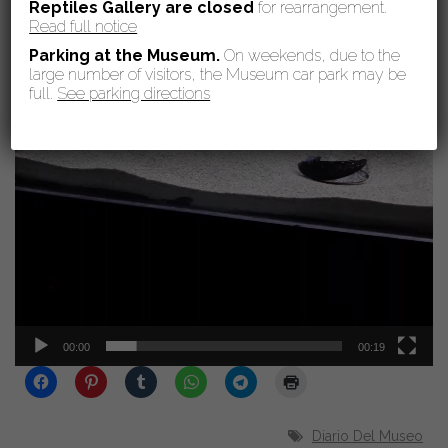
Reptiles Gallery are
closed
for rearrangement.
Read full notice
Parking at the Museum.
On weekends, due to the
large number of visitors, the Museum car park may be
full.
See parking directions
00:00
00:19
Diario Del Museo