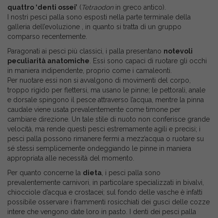
quattro ‘denti ossei’
(
Tetraodon
in greco antico).
I nostri pesci palla sono esposti nella parte terminale della
galleria dell’evoluzione , in quanto si tratta di un gruppo
comparso recentemente.
Paragonati ai pesci più classici, i palla presentano
notevoli
peculiarità anatomiche
. Essi sono capaci di ruotare gli occhi
in maniera indipendente, proprio come i camaleonti.
Per nuotare essi non si avvalgono di movimenti del corpo,
troppo rigido per flettersi, ma usano le pinne; le pettorali, anale
e dorsale spingono il pesce attraverso l’acqua, mentre la pinna
caudale viene usata prevalentemente come timone per
cambiare direzione. Un tale stile di nuoto non conferisce grande
velocità, ma rende questi pesci estremamente agili e precisi; i
pesci palla possono rimanere fermi a mezz’acqua o ruotare su
sé stessi semplicemente ondeggiando le pinne in maniera
appropriata alle necessità del momento.
Per quanto concerne la
dieta
, i pesci palla sono
prevalentemente carnivori, in particolare specializzati in bivalvi,
chiocciole d’acqua e crostacei; sul fondo delle vasche è infatti
possibile osservare i frammenti rosicchiati dei gusci delle cozze
intere che vengono date loro in pasto. I denti dei pesci palla