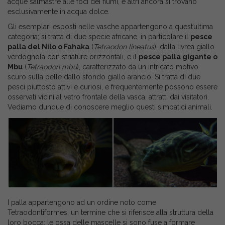
acque salmastre alle foci dei fiumi, e altri ancora si trovano
esclusivamente in acqua dolce.
Gli esemplari esposti nelle vasche appartengono a quest’ultima
categoria; si tratta di due specie africane, in particolare il
pesce
palla del Nilo o Fahaka
(
Tetraodon lineatus
), dalla livrea giallo
verdognola con striature orizzontali, e il
pesce palla gigante o
Mbu
(
Tetraodon mbu
), caratterizzato da un intricato motivo
scuro sulla pelle dallo sfondo giallo arancio. Si tratta di due
pesci piuttosto attivi e curiosi, e frequentemente possono essere
osservati vicini al vetro frontale della vasca, attratti dai visitatori.
Vediamo dunque di conoscere meglio questi simpatici animali.
I palla appartengono ad un ordine noto come
Tetraodontiformes, un termine che si riferisce alla struttura della
loro bocca: le ossa delle mascelle si sono fuse a formare