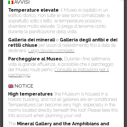
AVVISI
M. L.
Temperature elevate
: il Museo è ospitato in un
edificio storico, non tutte le sale sono climatizzate, e,
soprattutto sotto il tetto, le temperature possono
Video
diventare molto elevate. Si prega di tenerne conto
Player
durante la pianificazione della visita.
Galleria dei minerali
e
Galleria degli anfibi e dei
rettili chiuse
per lavori di riallestimento fino a data da
destinarsi.
Leggi l’avviso completo
Parcheggiare al Museo.
Durante i fine settimana,
vista la grande affluenza, è possibile che il parcheggio
del Museo risulti pieno.
Consulta le indicazioni per il
parcheggio
NOTICE
High temperatures
: the Museum is housed in a
historic building, and not all galleries are air-conditioned.
Temperatures can become very high, especially in the
rooms located directly beneath the roof. Please take this
into account when planning your visit.
The
Mineral Gallery and the Amphibians and