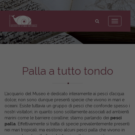
Museo
di
Toggle
Storia
navigation
Naturale
dell'Università
di
Pisa
Palla a tutto tondo
L’acquario del Museo è dedicato interamente ai pesci d’acqua
dolce; non sono dunque presenti specie che vivono in mari e
oceani. Esiste tuttavia un gruppo di pesci che confonde spesso i
nostri visitatori, in quanto sono solitamente associati ad ambienti
marini come le barriere coralline; stiamo parlando dei
pesci
palla
. Effettivamente si tratta di specie prevalentemente presenti
nei mari tropicali, ma esistono alcuni pesci palla che vivono in