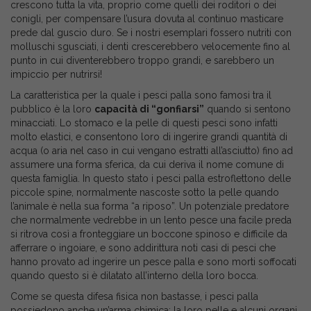
crescono tutta la vita, proprio come quelli dei roditori o dei
conigli, per compensare l’usura dovuta al continuo masticare
prede dal guscio duro. Se i nostri esemplari fossero nutriti con
molluschi sgusciati, i denti crescerebbero velocemente fino al
punto in cui diventerebbero troppo grandi, e sarebbero un
impiccio per nutrirsi!
La caratteristica per la quale i pesci palla sono famosi tra il
pubblico è la loro
capacità di “gonfiarsi”
quando si sentono
minacciati. Lo stomaco e la pelle di questi pesci sono infatti
molto elastici, e consentono loro di ingerire grandi quantità di
acqua (o aria nel caso in cui vengano estratti all’asciutto) fino ad
assumere una forma sferica, da cui deriva il nome comune di
questa famiglia. In questo stato i pesci palla estroflettono delle
piccole spine, normalmente nascoste sotto la pelle quando
l’animale è nella sua forma “a riposo”. Un potenziale predatore
che normalmente vedrebbe in un lento pesce una facile preda
si ritrova così a fronteggiare un boccone spinoso e difficile da
afferrare o ingoiare, e sono addirittura noti casi di pesci che
hanno provato ad ingerire un pesce palla e sono morti soffocati
quando questo si è dilatato all’interno della loro bocca.
Come se questa difesa fisica non bastasse, i pesci palla
possiedono anche un’arma chimica; la loro pelle e alcuni organi