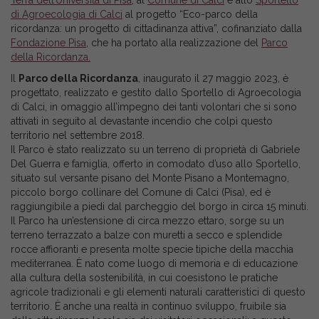
Terra dell’Università di Pisa
, al
Comune di Calci
e allo
Sportello
di Agroecologia di Calci
al progetto “Eco-parco della
ricordanza: un progetto di cittadinanza attiva”, cofinanziato dalla
Fondazione Pisa
, che ha portato alla realizzazione del
Parco
della Ricordanza.
Il
Parco della Ricordanza
, inaugurato il 27 maggio 2023, è
progettato, realizzato e gestito dallo Sportello di Agroecologia
di Calci, in omaggio all’impegno dei tanti volontari che si sono
attivati in seguito al devastante incendio che colpì questo
territorio nel settembre 2018.
Il Parco è stato realizzato su un terreno di proprietà di Gabriele
Del Guerra e famiglia, offerto in comodato d’uso allo Sportello,
situato sul versante pisano del Monte Pisano a Montemagno,
piccolo borgo collinare del Comune di Calci (Pisa), ed è
raggiungibile a piedi dal parcheggio del borgo in circa 15 minuti.
Il Parco ha un’estensione di circa mezzo ettaro, sorge su un
terreno terrazzato a balze con muretti a secco e splendide
rocce affioranti e presenta molte specie tipiche della macchia
mediterranea. È nato come luogo di memoria e di educazione
alla cultura della sostenibilità, in cui coesistono le pratiche
agricole tradizionali e gli elementi naturali caratteristici di questo
territorio. È anche una realtà in continuo sviluppo, fruibile sia