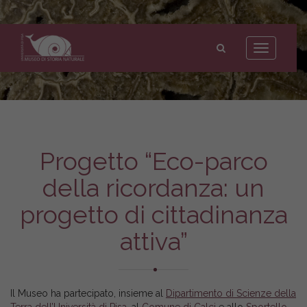
Museo
di
Toggle
Storia
navigation
Naturale
dell'Università
di
Pisa
Progetto “Eco-parco
della ricordanza: un
progetto di cittadinanza
attiva”
Il Museo ha partecipato, insieme al
Dipartimento di Scienze della