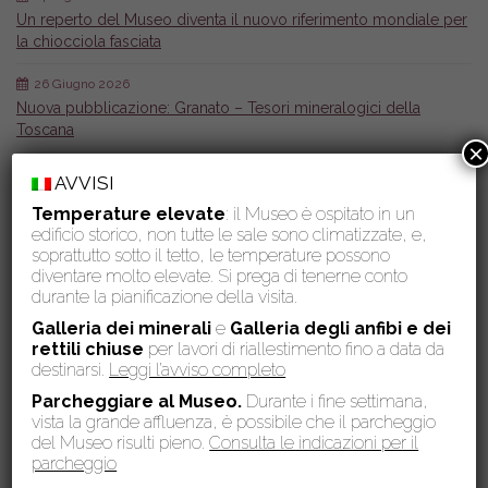
Un reperto del Museo diventa il nuovo riferimento mondiale per
la chiocciola fasciata
26 Giugno 2026
Nuova pubblicazione: Granato – Tesori mineralogici della
Toscana
×
26 Giugno 2026
AVVISI
Inaugurata la nuova area tematica “Non solo Cetacei” nella
Temperature elevate
: il Museo è ospitato in un
Galleria dei cetacei
edificio storico, non tutte le sale sono climatizzate, e,
soprattutto sotto il tetto, le temperature possono
6 Maggio 2026
diventare molto elevate. Si prega di tenerne conto
Il Museo di Storia Naturale dell’Università di Pisa tra i vincitori del
durante la pianificazione della visita.
bando 2026 di Fondazione Italia Patria della Bellezza
Galleria dei minerali
e
Galleria degli anfibi e dei
rettili chiuse
per lavori di riallestimento fino a data da
destinarsi.
Leggi l’avviso completo
Calendario eventi
Parcheggiare al Museo.
Durante i fine settimana,
Agosto 2026
vista la grande affluenza, è possibile che il parcheggio
del Museo risulti pieno.
Consulta le indicazioni per il
L
M
M
G
V
S
D
parcheggio
1
2