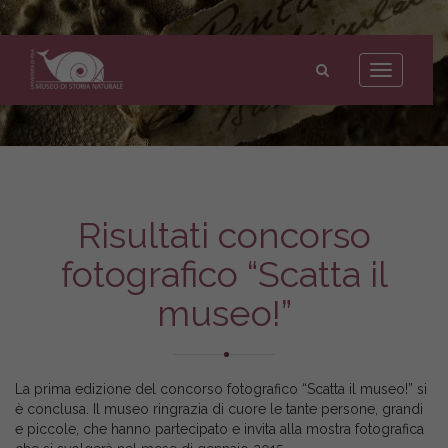
Museo
di
Toggle
Storia
navigation
Naturale
dell'Università
di
Pisa
Risultati concorso
fotografico “Scatta il
museo!”
La prima edizione del concorso fotografico “Scatta il museo!” si
è conclusa. Il museo ringrazia di cuore le tante persone, grandi
e piccole, che hanno partecipato e invita alla mostra fotografica