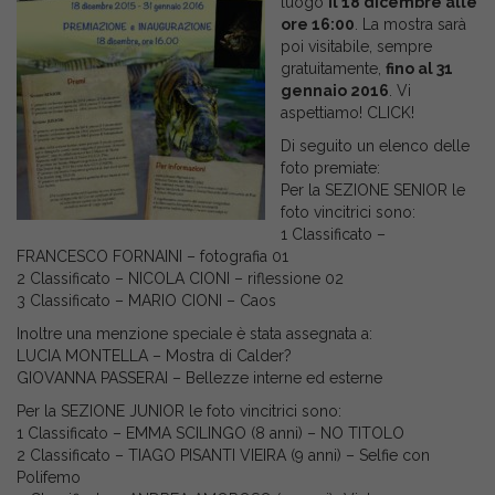
luogo
il 18 dicembre alle
ore 16:00
. La mostra sarà
poi visitabile, sempre
gratuitamente,
fino al 31
gennaio 2016
. Vi
aspettiamo! CLICK!
Di seguito un elenco delle
foto premiate:
Per la SEZIONE SENIOR le
foto vincitrici sono:
1 Classificato –
FRANCESCO FORNAINI – fotografia 01
2 Classificato – NICOLA CIONI – riflessione 02
3 Classificato – MARIO CIONI – Caos
Inoltre una menzione speciale è stata assegnata a:
LUCIA MONTELLA – Mostra di Calder?
GIOVANNA PASSERAI – Bellezze interne ed esterne
Per la SEZIONE JUNIOR le foto vincitrici sono:
1 Classificato – EMMA SCILINGO (8 anni) – NO TITOLO
2 Classificato – TIAGO PISANTI VIEIRA (9 anni) – Selfie con
Polifemo