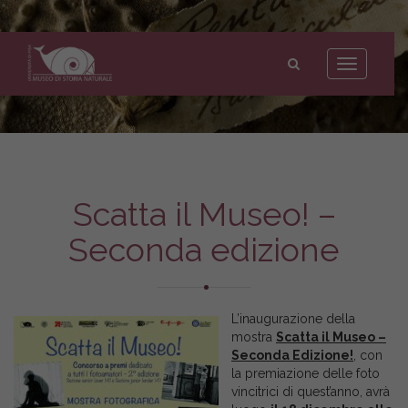
Museo
di
Toggle
Storia
navigation
Naturale
dell'Università
di
Pisa
Scatta il Museo! –
Seconda edizione
L’inaugurazione della
mostra
Scatta il Museo –
Seconda Edizione!
, con
la premiazione delle foto
vincitrici di quest’anno, avrà