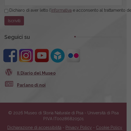
Dichiaro di aver letto l’
informativa
e acconsento al trattamento dei
Seguici su
Il Diario del Museo
Parlano di noi
© 2026 Museo di Storia Naturale di Pisa - Università di Pisa
P.IVA IT00286820501
Dichiarazione di accessibilità
-
Privacy Policy
-
Cookie Policy