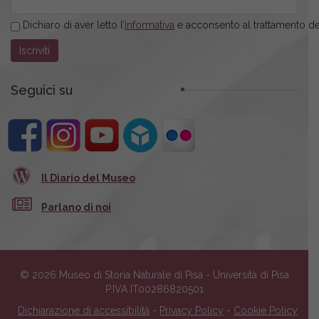
Dichiaro di aver letto l’
informativa
e acconsento al trattamento dei
Seguici su
Il Diario del Museo
Parlano di noi
© 2026 Museo di Storia Naturale di Pisa - Università di Pisa
P.IVA IT00286820501
Dichiarazione di accessibilità
-
Privacy Policy
-
Cookie Policy