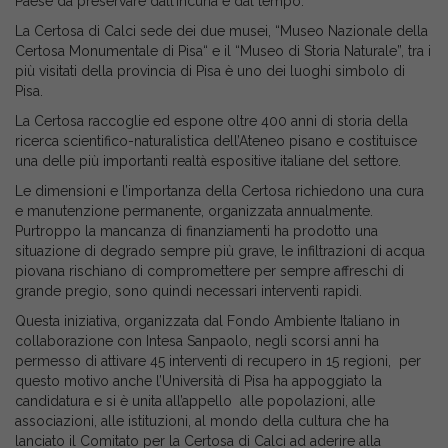
Paese da preservare dall’incuria e dal tempo.
La Certosa di Calci sede dei due musei, “Museo Nazionale della
Certosa Monumentale di Pisa“ e il “Museo di Storia Naturale”, tra i
più visitati della provincia di Pisa è uno dei luoghi simbolo di
Pisa.
La Certosa raccoglie ed espone oltre 400 anni di storia della
ricerca scientifico-naturalistica dell’Ateneo pisano e costituisce
una delle più importanti realtà espositive italiane del settore.
Le dimensioni e l’importanza della Certosa richiedono una cura
e manutenzione permanente, organizzata annualmente.
Purtroppo la mancanza di finanziamenti ha prodotto una
situazione di degrado sempre più grave, le infiltrazioni di acqua
piovana rischiano di compromettere per sempre affreschi di
grande pregio, sono quindi necessari interventi rapidi.
Questa iniziativa, organizzata dal Fondo Ambiente Italiano in
collaborazione con Intesa Sanpaolo, negli scorsi anni ha
permesso di attivare 45 interventi di recupero in 15 regioni, per
questo motivo anche l’Università di Pisa ha appoggiato la
candidatura e si è unita all’appello alle popolazioni, alle
associazioni, alle istituzioni, al mondo della cultura che ha
lanciato il Comitato per la Certosa di Calci ad aderire alla