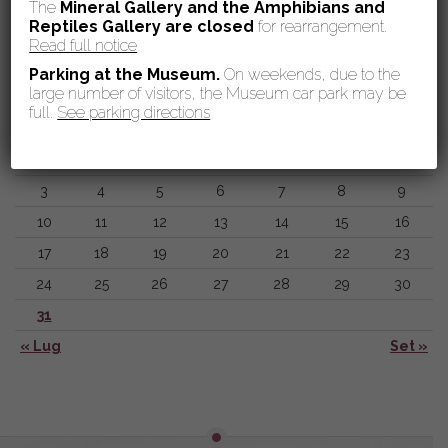
The
Mineral Gallery and the Amphibians and
Reptiles Gallery are
closed
for rearrangement.
Read full notice
Calendario eventi
Parking at the Museum.
On weekends, due to the
large number of visitors, the Museum car park may be
Agosto 2026
full.
See parking directions
L
M
M
G
V
S
D
1
2
3
4
5
6
7
8
9
10
11
12
13
14
15
16
17
18
19
20
21
22
23
24
25
26
27
28
29
30
31
« Lug
Set »