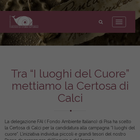
Museo
di
Toggle
Storia
navigation
Naturale
dell'Università
di
Pisa
Tra “I luoghi del Cuore”
mettiamo la Certosa di
Calci
La delegazione FAI ( Fondo Ambiente Italiano) di Pisa ha scelto
la Certosa di Calci per la candidatura alla campagna “I luoghi del
cuore”. L’iniziativa individua piccoli e grandi tesori del nostro