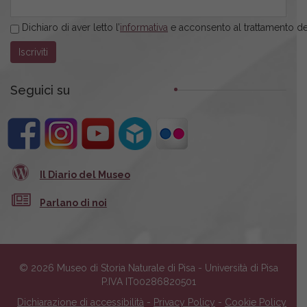
Dichiaro di aver letto l’
informativa
e acconsento al trattamento dei
Seguici su
Il Diario del Museo
Parlano di noi
© 2026 Museo di Storia Naturale di Pisa - Università di Pisa
P.IVA IT00286820501
Dichiarazione di accessibilità
-
Privacy Policy
-
Cookie Policy