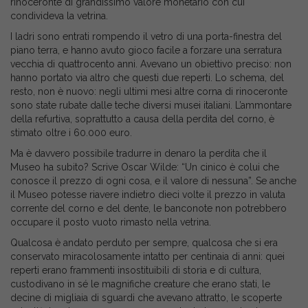
rinoceronte di grandissimo valore monetario con cui
condivideva la vetrina.
I ladri sono entrati rompendo il vetro di una porta-finestra del
piano terra, e hanno avuto gioco facile a forzare una serratura
vecchia di quattrocento anni. Avevano un obiettivo preciso: non
hanno portato via altro che questi due reperti. Lo schema, del
resto, non è nuovo: negli ultimi mesi altre corna di rinoceronte
sono state rubate dalle teche diversi musei italiani. L’ammontare
della refurtiva, soprattutto a causa della perdita del corno, è
stimato oltre i 60.000 euro.
Ma è davvero possibile tradurre in denaro la perdita che il
Museo ha subito? Scrive Oscar Wilde: “Un cinico è colui che
conosce il prezzo di ogni cosa, e il valore di nessuna”. Se anche
il Museo potesse riavere indietro dieci volte il prezzo in valuta
corrente del corno e del dente, le banconote non potrebbero
occupare il posto vuoto rimasto nella vetrina.
Qualcosa è andato perduto per sempre, qualcosa che si era
conservato miracolosamente intatto per centinaia di anni: quei
reperti erano frammenti insostituibili di storia e di cultura,
custodivano in sé le magnifiche creature che erano stati, le
decine di migliaia di sguardi che avevano attratto, le scoperte