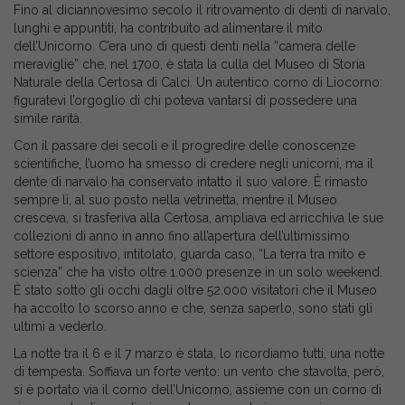
Fino al diciannovesimo secolo il ritrovamento di denti di narvalo,
lunghi e appuntiti, ha contribuito ad alimentare il mito
dell’Unicorno. C’era uno di questi denti nella “camera delle
meraviglie” che, nel 1700, è stata la culla del Museo di Storia
Naturale della Certosa di Calci. Un autentico corno di Liocorno:
figuratevi l’orgoglio di chi poteva vantarsi di possedere una
simile rarità.
Con il passare dei secoli e il progredire delle conoscenze
scientifiche, l’uomo ha smesso di credere negli unicorni, ma il
dente di narvalo ha conservato intatto il suo valore. È rimasto
sempre lì, al suo posto nella vetrinetta, mentre il Museo
cresceva, si trasferiva alla Certosa, ampliava ed arricchiva le sue
collezioni di anno in anno fino all’apertura dell’ultimissimo
settore espositivo, intitolato, guarda caso, “La terra tra mito e
scienza” che ha visto oltre 1.000 presenze in un solo weekend.
È stato sotto gli occhi dagli oltre 52.000 visitatori che il Museo
ha accolto lo scorso anno e che, senza saperlo, sono stati gli
ultimi a vederlo.
La notte tra il 6 e il 7 marzo è stata, lo ricordiamo tutti, una notte
di tempesta. Soffiava un forte vento: un vento che stavolta, però,
si è portato via il corno dell’Unicorno, assieme con un corno di