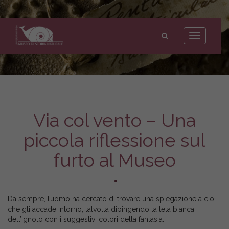
Museo
di
Toggle
Storia
navigation
Naturale
dell'Università
di
Pisa
Via col vento – Una
piccola riflessione sul
furto al Museo
Da sempre, l’uomo ha cercato di trovare una spiegazione a ciò
che gli accade intorno, talvolta dipingendo la tela bianca
dell’ignoto con i suggestivi colori della fantasia.