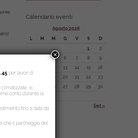
Lauree
Calendario eventi
Agosto 2026
iano)
L
M
M
G
V
S
D
1
2
×
3
4
5
6
7
8
9
10
11
12
13
14
15
16
.45
per lavori di
17
18
19
20
21
22
23
24
25
26
27
28
29
30
o climatizzate, e,
nerne conto durante la
31
« Lug
Set »
lestimento fino a data da
le che il parcheggio del