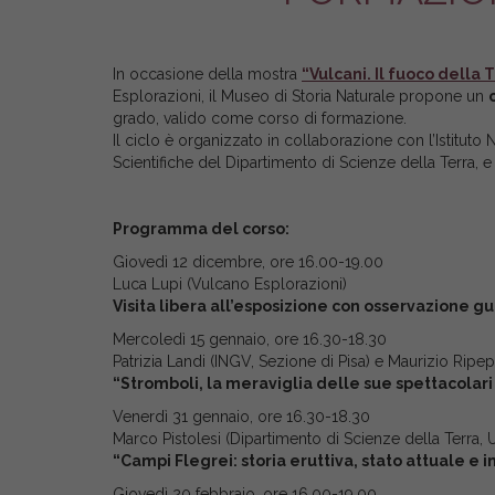
In occasione della mostra
“Vulcani. Il fuoco della 
Esplorazioni, il Museo di Storia Naturale propone un
grado, valido come corso di formazione.
Il ciclo è organizzato in collaborazione con l’Istituto
Scientifiche del Dipartimento di Scienze della Terra, e
Programma del corso:
Giovedì 12 dicembre, ore 16.00-19.00
Luca Lupi (Vulcano Esplorazioni)
Visita libera all’esposizione con osservazione g
Mercoledì 15 gennaio, ore 16.30-18.30
Patrizia Landi (INGV, Sezione di Pisa) e Maurizio Ripep
“Stromboli, la meraviglia delle sue spettacolari 
Venerdì 31 gennaio, ore 16.30-18.30
Marco Pistolesi (Dipartimento di Scienze della Terra, U
“Campi Flegrei: storia eruttiva, stato attuale e i
Giovedì 20 febbraio, ore 16.00-19.00