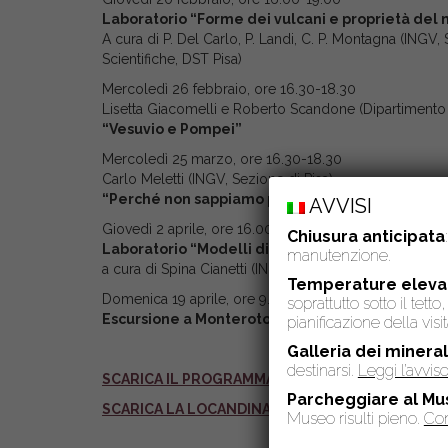
Laboratorio “Forme dei vulcani e proprietà del 
A cura di P. Del Carlo, P. Landi, C. P. Montagna (INGV, 
Scientifiche, DST Pisa)
Mercoledì 26 febbraio, ore 16.30-18.30
Lisetta Giacomelli e Roberto Scandone (Dipartimento 
“Vesuvio e Pompei”
Mercoledì 25 marzo, ore 16.30-18.30
Carlo Meletti (INGV, Sezione di Pisa)
“Perché non sappiamo prevedere i terremoti?”
AVVISI
Giovedì 2 aprile, ore 16.00-19.00
Chiusura anticipata
Laboratorio “Modelli didattici per capire i terre
manutenzione.
a cura di Spina Cianetti (INGV, Sezione di Pisa)
Temperature eleva
Domenica 19 aprile, ore 9.00-17.00
soprattutto sotto il tet
Escursione a Monterotondo Marittimo, Parco de
pianificazione della visit
Galleria dei mineral
destinarsi.
Leggi l’avvi
SCARICA IL PROGRAMMA COMPLETO DEL CORSO
Parcheggiare al Mu
SCARICA LA LOCANDINA DEL CORSO
Museo risulti pieno.
Con