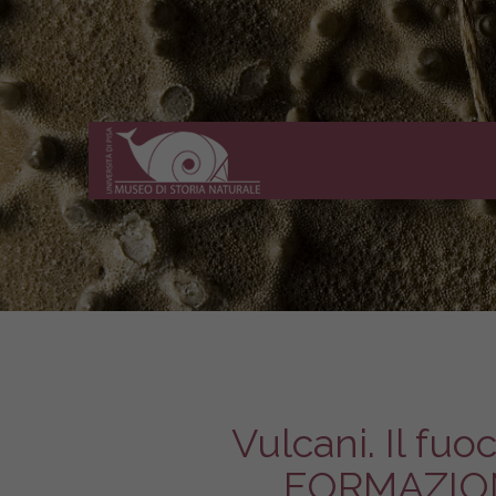
Museo
di
Storia
Naturale
dell'Università
di
Pisa
Vulcani. Il fu
FORMAZIO