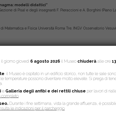
magma: modelli didattici”
Sezione di Pisa) e degli insegnanti F. Pieraccioni e A. Borghini (Piano 
di Matematica e Fisica Università Roma Tre, INGV Osservatorio Vesuv
: il giorno giovedì
6 agosto 2026
il Museo
chiuderà
alle ore
13
moti”
te
: il Museo è ospitato in un edificio storico, non tutte le sale son
to, le temperature possono diventare molto elevate. Si prega di te
lle Biancane
a.
i
e
Galleria degli anfibi e dei rettili chiuse
per lavori di rial
so completo
seo.
Durante i fine settimana, vista la grande affluenza, è possibi
sulta le indicazioni per il parcheggio