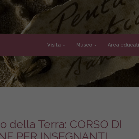
Visita
Museo
Area educat
oco della Terra: CORSO DI
NE PER INSEGNANTI