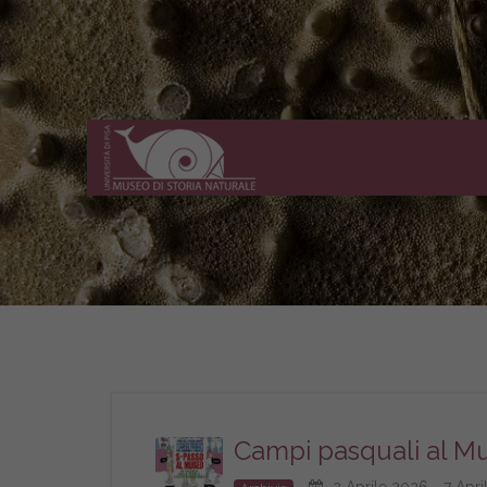
Museo
di
Storia
Naturale
dell'Università
di
Pisa
Campi pasquali al Mus