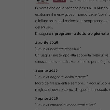
2 Aprile 2026 - 7 Apr
Archivio
In occasione delle vacanze pasquali, il Museo, 
esplorare il meraviglioso mondo delle “uova” c
e letture animate, i partecipanti scopriranno c
del Museo.
Di seguito il
programma delle
tre giornate
:
2 aprile 2026
“
Le uova perdute: dinosauri.
”
Un viaggio nel tempo alla scoperta delle uova d
dinosauri, dove costruivano i nidi e perché gli u
3 aprile 2026
“
Le uova bagnate: anfibi e pesci
.”
Morbide, trasparenti e sempre… in acqua! Sco
migliaia di uova e come, da queste minuscole sfe
7 aprile 2026
“
Le uova impazzite: monotremi e kiwi.
”