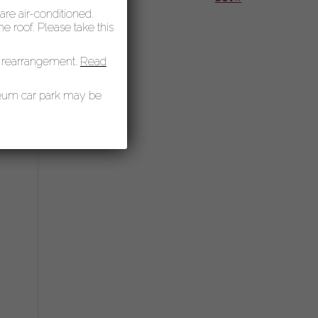
 are air-conditioned.
 roof. Please take this
 rearrangement.
Read
seum car park may be