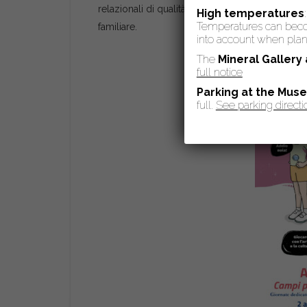
relazionali di qualità a bambini e ragazzi, con p
High temperatures
Temperatures can become
familiare.
into account when plann
The
Mineral Gallery
full notice
Parking at the Mus
full.
See parking directi