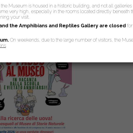
articolare attenzione alle situazioni di fragilità sociale, economica o
: the Museum is housed in a historic building, and not all galleries
 very high, especially in the rooms located directly beneath the
ing your visit.
 and the Amphibians and Reptiles Gallery are
closed
for
eum.
On weekends, due to the large number of visitors, the Mu
ons