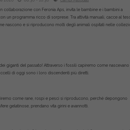
ile 2026
08:30 - 16:30
Campi Pasquali
in collaborazione con Feronia Aps, invita le bambine e i bambini a
on un programma ricco di sorprese. Tra attività manuali, cacce al tes
ome nascono e si riproducono molti degli animali ospitati nelle collezi
ei giganti del passato! Attraverso i fossili capiremo come nascevano 
ccelli di oggi sono i loro discendenti più diretti.
priremo come rane, rospi e pesci si riproducono, perché depongono
re gelatinose, prendano vita girini e avannotti.