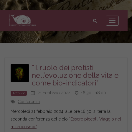
Museo
di
Toggle
Storia
navigation
Naturale
dell'Università
di
Pisa
“Il ruolo dei protisti
nell’evoluzione della vita e
come bio-indicatori”
21 Febbraio 2024
16:30 - 18:00
Archivio
Conferenza
Mercoledì 21 febbraio 2024, alle ore 16.30, si terrà la
seconda conferenza del ciclo
“Essere piccoli. Viaggio nel
microcosmo”
.