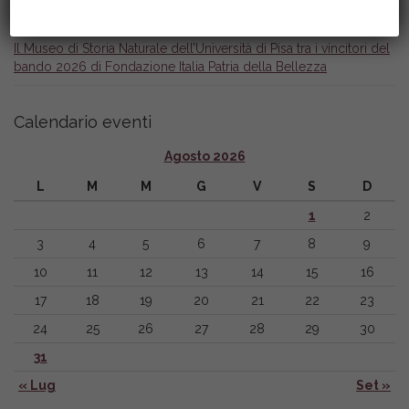
6 Maggio 2026
Il Museo di Storia Naturale dell’Università di Pisa tra i vincitori del
bando 2026 di Fondazione Italia Patria della Bellezza
Calendario eventi
Agosto 2026
L
M
M
G
V
S
D
1
2
3
4
5
6
7
8
9
10
11
12
13
14
15
16
17
18
19
20
21
22
23
24
25
26
27
28
29
30
31
« Lug
Set »