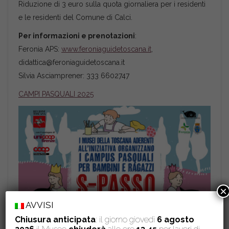
Riduzione di 3 euro sulla quota giornaliera per i residenti
e le residenti del Comune di Calci.
Per informazioni e prenotazioni
:
Feronia APS:
www.feroniaguidetoscana.it
,
didattica@feroniaguidetoscana.it
Silvia Asciamprener: 333 6602747
CAMPI PASQUALI 2025
×
AVVISI
Chiusura anticipata
: il giorno giovedì
6 agosto