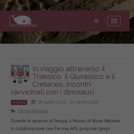
Museo
di
Toggle
Storia
navigation
Naturale
dell'Università
di
Pisa
In viaggio attraverso il
Triassico, il Giurassico e il
Cretaceo: incontri
ravvicinati con i dinosauri
18 Aprile 2025 - 22 Aprile 2025
Archivio
Campi Pasquali
Durante le vacanze di Pasqua, il Museo di Storia Naturale,
in collaborazione con Feronia APS, propone campi