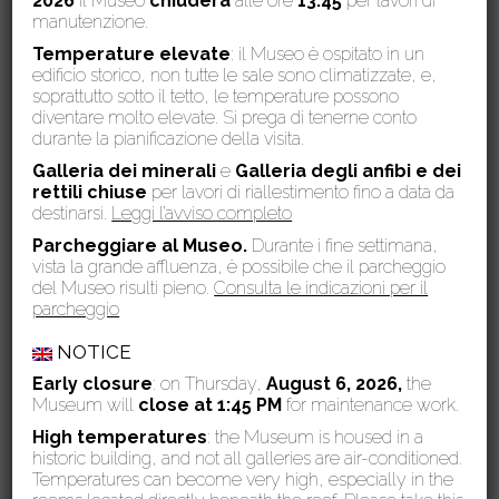
2026
il Museo
chiuderà
alle ore
13.45
per lavori di
manutenzione.
Temperature elevate
: il Museo è ospitato in un
edificio storico, non tutte le sale sono climatizzate, e,
soprattutto sotto il tetto, le temperature possono
diventare molto elevate. Si prega di tenerne conto
durante la pianificazione della visita.
Galleria dei minerali
e
Galleria degli anfibi e dei
rettili chiuse
per lavori di riallestimento fino a data da
destinarsi.
Leggi l’avviso completo
Parcheggiare al Museo.
Durante i fine settimana,
vista la grande affluenza, è possibile che il parcheggio
del Museo risulti pieno.
Consulta le indicazioni per il
parcheggio
NOTICE
Eventi
Early closure
: on Thursday,
August 6, 2026,
the
Museum will
close at 1:45 PM
for maintenance work.
News
High temperatures
: the Museum is housed in a
historic building, and not all galleries are air-conditioned.
Temperatures can become very high, especially in the