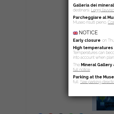
Galleria dei mineral
destinarsi.
Leggi l’avvi
Parcheggiare al Mu
Museo risulti pieno.
Con
NOTICE
Early closure
: on Th
High temperatures
Temperatures can become
into account when plann
The
Mineral Gallery
full notice
Parking at the Mus
full.
See parking directi