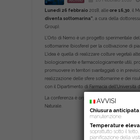
26 Febbraio 2018
Archivio
Lunedì 26 febbraio
2018, alle
ore 16,30
, il 
diventa sottomarina”
, a cura della dottores
Group).
L’Orto di Nemo è un progetto sperimentale della
sottomarine (biosfere) per la coltivazione di pia
L’idea è quella di realizzare colture vegetali a
biologicamente e farmacologicamente utili, proven
promuovere in territori svantaggiati o in previsi
realizzazione delle sfere sottomarine e dei risult
con il Dipartimento di Farmacia dell’Università di
La conferenza è organizzata dall’
Associazione 
AVVISI
Naturale.
Chiusura anticipata
manutenzione.
Temperature eleva
soprattutto sotto il tet
pianificazione della visit