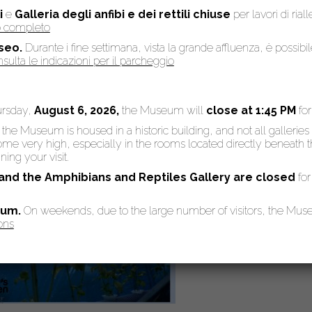
i
e
Galleria degli anfibi e dei rettili chiuse
per lavori di rial
so completo
seo.
Durante i fine settimana, vista la grande affluenza, è possibi
sulta le indicazioni per il parcheggio
ursday,
August 6, 2026,
the Museum will
close at 1:45 PM
fo
: the Museum is housed in a historic building, and not all galleries
 very high, especially in the rooms located directly beneath the
ing your visit.
 and the Amphibians and Reptiles Gallery are
closed
for
eum.
On weekends, due to the large number of visitors, the Mu
ons