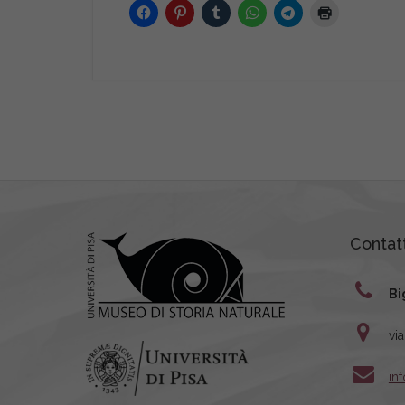
Contatt
Bi
vi
in