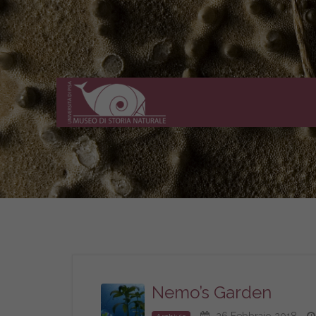
Museo
di
Storia
Naturale
dell'Università
di
Pisa
Nemo’s Garden