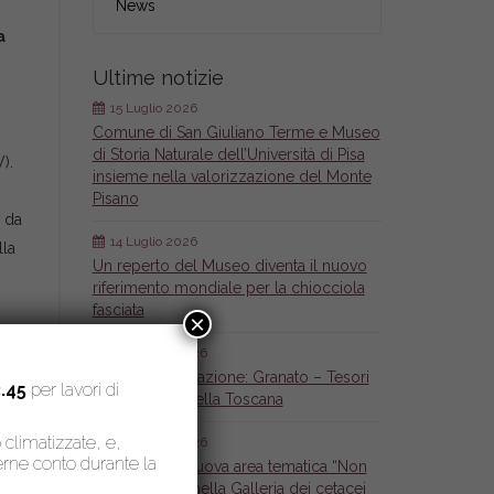
News
a
Ultime notizie
15 Luglio 2026
Comune di San Giuliano Terme e Museo
di Storia Naturale dell’Università di Pisa
).
insieme nella valorizzazione del Monte
Pisano
, da
14 Luglio 2026
lla
Un reperto del Museo diventa il nuovo
riferimento mondiale per la chiocciola
fasciata
×
a
26 Giugno 2026
Nuova pubblicazione: Granato – Tesori
.45
per lavori di
mineralogici della Toscana
o climatizzate, e,
26 Giugno 2026
nerne conto durante la
Inaugurata la nuova area tematica “Non
solo Cetacei” nella Galleria dei cetacei