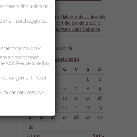
lestimento fino a data da
6 Maggio 2026
Il Museo di Storia Naturale dell’Università
le che il parcheggio del
di Pisa tra i vincitori del bando 2026 di
Fondazione Italia Patria della Bellezza
Calendario eventi
r maintenance work.
 are air-conditioned.
Agosto 2026
 roof. Please take this
L
M
M
G
V
S
D
 rearrangement.
Read
1
2
3
4
5
6
7
8
9
seum car park may be
10
11
12
13
14
15
16
17
18
19
20
21
22
23
24
25
26
27
28
29
30
31
« Lug
Set »