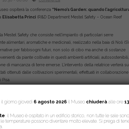
16:30 - 00:00
Conferenza
Museo ospiterà la conferenza
“Nemo’s Garden: quando l’agricoltur
sa
Elisabetta Princi
(R&D Department Mestel Safety – Ocean Reef
 Mestel Safety che consiste nell’impianto di particolari serre
nte alimentari, aromatiche e medicinali, realizzato nella baia di Noli (SV
lternative per fabbisogni futuri, non solo di cibo ma anche di sostanze
ienti da piante coltivate in questi ambienti artificiali, autosostenibili
one di mancanza di terre emerse. L’intervento della relatrice verterà su
ati ottenuti dalle coltivazioni sperimentali, effettuati in collaborazione
 Pisa.
Amici dei Georgofili – Pisa
, in collaborazione con il Museo di Stori
: il giorno giovedì
6 agosto 2026
il Museo
chiuderà
alle ore
13
te
: il Museo è ospitato in un edificio storico, non tutte le sale son
to, le temperature possono diventare molto elevate. Si prega di te
a.