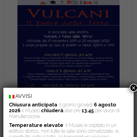
×
AVVISI
Chiusura anticipata
: il giorno giovedì
6 agosto
2026
il Museo
chiuderà
alle ore
13.45
per lavori di
manutenzione.
Temperature elevate
: il Museo è ospitato in un
edificio storico, non tutte le sale sono climatizzate, e,
soprattutto sotto il tetto, le temperature possono