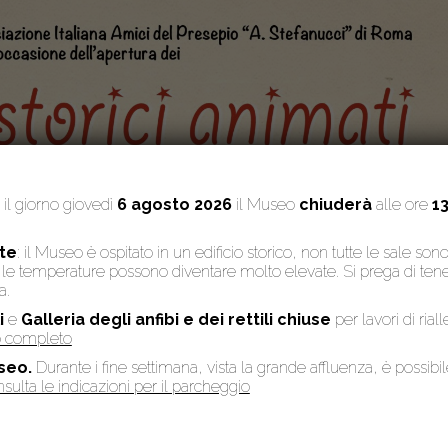
: il giorno giovedì
6 agosto 2026
il Museo
chiuderà
alle ore
13
te
: il Museo è ospitato in un edificio storico, non tutte le sale son
to, le temperature possono diventare molto elevate. Si prega di te
a.
i
e
Galleria degli anfibi e dei rettili chiuse
per lavori di rial
so completo
seo.
Durante i fine settimana, vista la grande affluenza, è possibi
sulta le indicazioni per il parcheggio