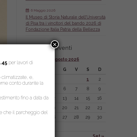
6 Maggio 2026
Il Museo di Storia Naturale dell’Università
di Pisa tra i vincitori del bando 2026 di
Fondazione Italia Patria della Bellezza
×
Calendario eventi
Agosto 2026
.45
per lavori di
L
M
M
G
V
S
D
o climatizzate, e,
1
2
nerne conto durante la
3
4
5
6
7
8
9
lestimento fino a data da
10
11
12
13
14
15
16
17
18
19
20
21
22
23
le che il parcheggio del
24
25
26
27
28
29
30
31
« Lug
Set »