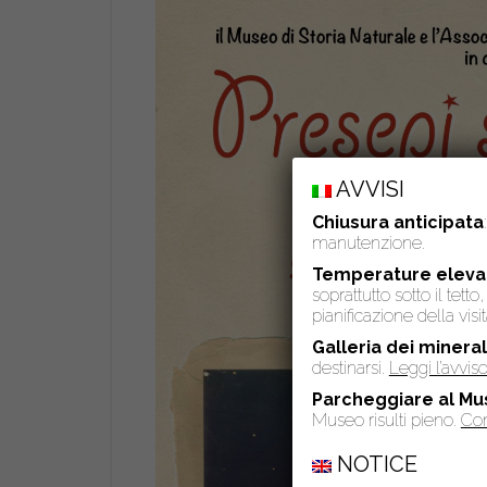
AVVISI
Chiusura anticipata
manutenzione.
Temperature eleva
soprattutto sotto il tet
pianificazione della visit
Galleria dei mineral
destinarsi.
Leggi l’avvi
Parcheggiare al Mu
Museo risulti pieno.
Con
NOTICE