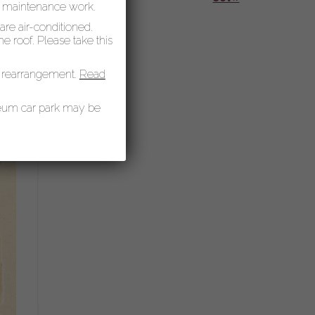
r maintenance work.
 are air-conditioned.
 roof. Please take this
 rearrangement.
Read
seum car park may be