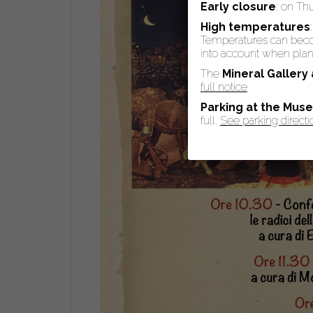
Early closure
: on Th
High temperatures
Temperatures can become
into account when plann
The
Mineral Gallery
full notice
Parking at the Mus
full.
See parking directi