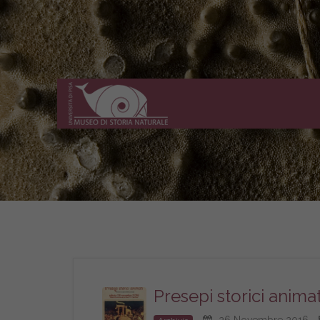
Museo
di
Storia
Naturale
dell'Università
di
Pisa
Presepi storici animat