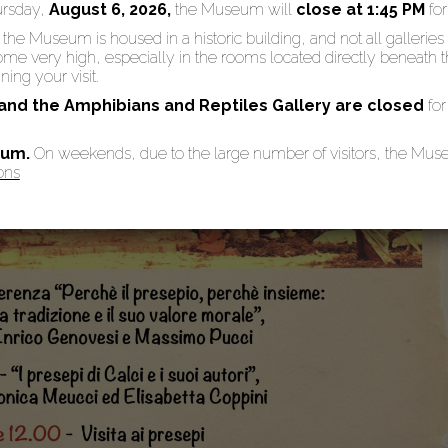
ursday,
August 6, 2026,
the Museum will
close at 1:45 PM
fo
: the Museum is housed in a historic building, and not all galleries
 very high, especially in the rooms located directly beneath the
ing your visit.
 and the Amphibians and Reptiles Gallery are
closed
for
eum.
On weekends, due to the large number of visitors, the Mu
ons